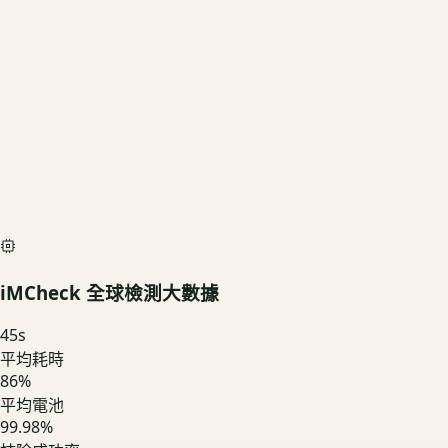
基礎行情
$11,610
深度檢測最高加碼價
$12,900
iMCheck AI Scan Diagnostic
SIMULATED
iMCheck 全球檢測大數據
45
s
平均耗時
86
%
平均電池
99.98%