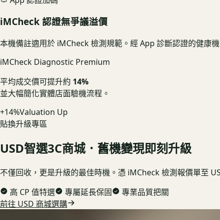
iMCheck 認證無爭議溢價
本機備註適用於 iMCheck 檢測規範。經 App 診斷認證的
iMCheck Diagnostic Premium
平均成交價可提升約
14%
並大幅簡化實體店面驗機流程。
+14%
Valuation Up
貼換升級專區
USD
智選3C商城．舊機變現即刻升級
不僅回收，更是升級的最佳時機。憑 iMCheck 檢測報價單至 
高 CP 值特選
專屬延長保固
專業品質把關
前往 USD 商城選購