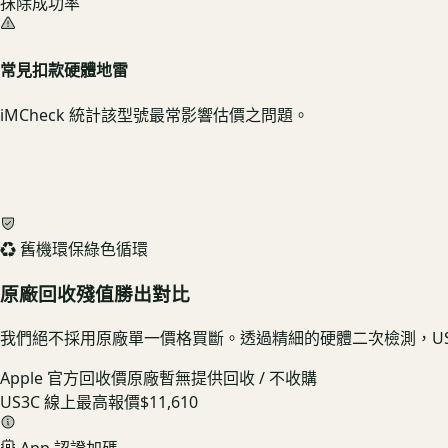
抹除成功率
常見扣款硬體地雷
iMCheck 統計該型號最常影響估價之問題。
♻️ 舊機環保綠色循環
原廠回收殘值勝出對比
我們絕不採用原廠單一價格買斷。透過精細的硬體二次檢測，US
Apple 官方回收價
原廠暫無提供回收 / 不收購
US3C 線上最高報價
$11,610
App 認證加碼