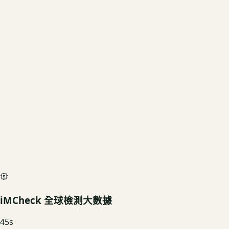
當前規格
1TB
US3C 評估殘值
基礎行情
$17,100
深度檢測最高加碼價
$19,000
iMCheck AI Scan Diagnostic
SIMULATED
iMCheck 全球檢測大數據
45
s