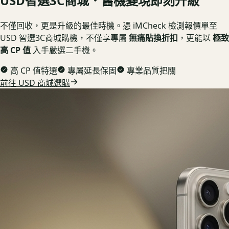
USD
智選3C商城．舊機變現即刻升級
不僅回收，更是升級的最佳時機。憑 iMCheck 檢測報價單至
USD 智選3C商城購機，不僅享專屬
無痛貼換折扣
，更能以
極致
高 CP 值
入手嚴選二手機。
高 CP 值特選
專屬延長保固
專業品質把關
前往 USD 商城選購