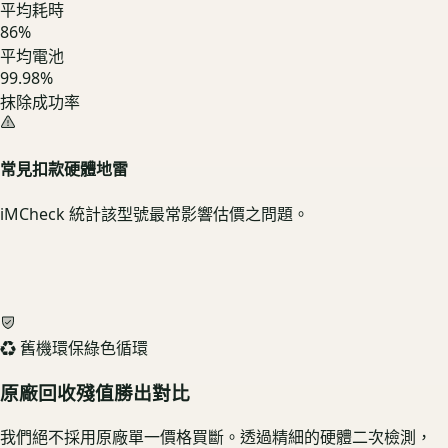
平均耗時
86
%
平均電池
99.98%
抹除成功率
常見扣款硬體地雷
iMCheck 統計該型號最常影響估價之問題。
♻️ 舊機環保綠色循環
原廠回收殘值勝出對比
我們絕不採用原廠單一價格買斷。透過精細的硬體二次檢測，