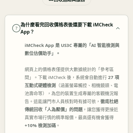
為什麼看完回收價格表後還要下載 iMCheck
?
App？
iMCheck App 是 US3C 專屬的「AI 智能檢測與
數位估價助手」。
網頁上的價格表僅提供大數據統計的「參考區
間」。下載 iMCheck 後，系統會自動進行
27 項
互動式硬體檢測
（涵蓋螢幕觸控、相機鏡頭、電
池壽命等），為您的裝置生成專屬的客觀機況報
告。這能讓門市人員核對時有據可依，
徹底杜絕
傳統回收「人為壓價」的問題
，讓您獲得更接近
真實市場行情的精準報價，最高還有機會獲得
+10% 檢測加碼
。