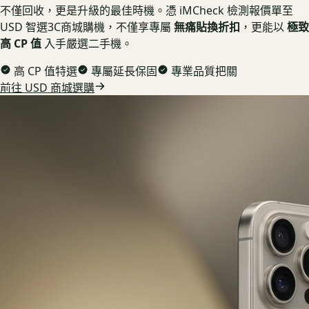
不僅回收，更是升級的最佳時機。憑 iMCheck 檢測報價單至
USD 智選3C商城購機，不僅享專屬
無痛貼換折扣
，更能以
極致
高 CP 值
入手嚴選二手機。
高 CP 值特選
專屬延長保固
專業品質把關
前往 USD 商城選購