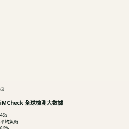
1TB
US3C 評估殘值
基礎行情
$14,400
深度檢測最高加碼價
$16,000
iMCheck AI Scan Diagnostic
SIMULATED
iMCheck 全球檢測大數據
45
s
平均耗時
86
%