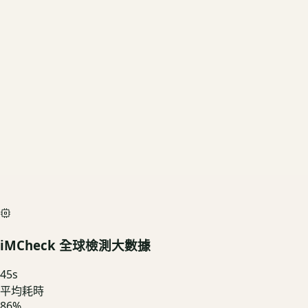
256GB
US3C 評估殘值
基礎行情
$3,600
深度檢測最高加碼價
$4,000
iMCheck AI Scan Diagnostic
SIMULATED
iMCheck 全球檢測大數據
45
s
平均耗時
86
%