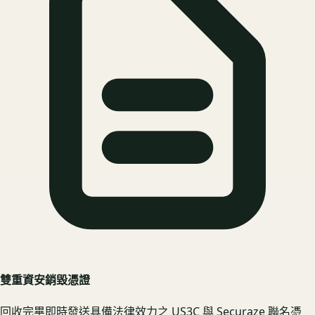
雙重資安銷毀憑證
回收完畢即時發送具備法律效力之 US3C 與 Securaze 聯名憑