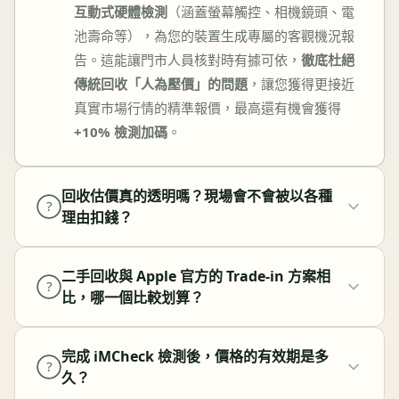
互動式硬體檢測
（涵蓋螢幕觸控、相機鏡頭、電
池壽命等），為您的裝置生成專屬的客觀機況報
告。這能讓門市人員核對時有據可依，
徹底杜絕
傳統回收「人為壓價」的問題
，讓您獲得更接近
真實市場行情的精準報價，最高還有機會獲得
+10% 檢測加碼
。
回收估價真的透明嗎？現場會不會被以各種
?
理由扣錢？
二手回收與 Apple 官方的 Trade-in 方案相
?
比，哪一個比較划算？
完成 iMCheck 檢測後，價格的有效期是多
?
久？