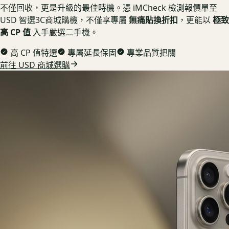
不僅回收，更是升級的最佳時機。憑 iMCheck 檢測報價單至
USD 智選3C商城購機，不僅享專屬
無痛貼換折扣
，更能以
極致
高 CP 值
入手嚴選二手機。
高 CP 值特選
專屬延長保固
專業品質把關
前往 USD 商城選購