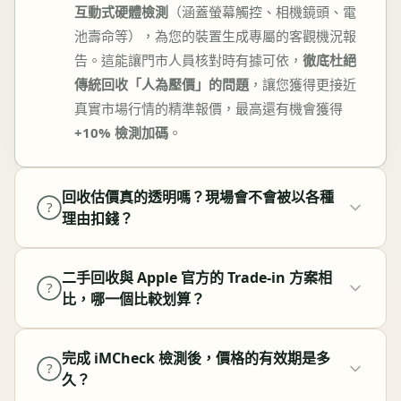
互動式硬體檢測
（涵蓋螢幕觸控、相機鏡頭、電
池壽命等），為您的裝置生成專屬的客觀機況報
告。這能讓門市人員核對時有據可依，
徹底杜絕
傳統回收「人為壓價」的問題
，讓您獲得更接近
真實市場行情的精準報價，最高還有機會獲得
+10% 檢測加碼
。
回收估價真的透明嗎？現場會不會被以各種
?
理由扣錢？
二手回收與 Apple 官方的 Trade-in 方案相
?
比，哪一個比較划算？
完成 iMCheck 檢測後，價格的有效期是多
?
久？