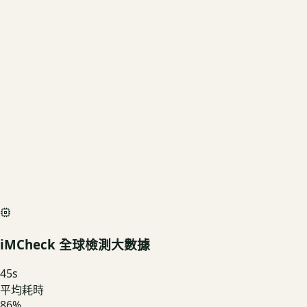
256GB
US3C 評估殘值
基礎行情
$8,640
深度檢測最高加碼價
$9,600
iMCheck AI Scan Diagnostic
SIMULATED
iMCheck 全球檢測大數據
45
s
平均耗時
86
%