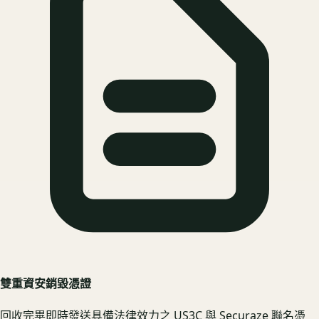
雙重資安銷毀憑證
回收完畢即時發送具備法律效力之 US3C 與 Securaze 聯名憑