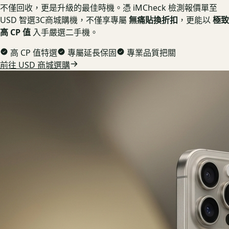
不僅回收，更是升級的最佳時機。憑 iMCheck 檢測報價單至
USD 智選3C商城購機，不僅享專屬
無痛貼換折扣
，更能以
極致
高 CP 值
入手嚴選二手機。
高 CP 值特選
專屬延長保固
專業品質把關
前往 USD 商城選購