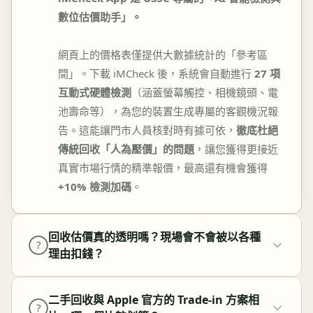
數位估價助手」。
網頁上的價格表僅提供大數據統計的「參考區
間」。下載 iMCheck 後，系統會自動進行
27 項
互動式硬體檢測
（涵蓋螢幕觸控、相機鏡頭、電
池壽命等），為您的裝置生成專屬的客觀機況報
告。這能讓門市人員核對時有據可依，
徹底杜絕
傳統回收「人為壓價」的問題
，讓您獲得更接近
真實市場行情的精準報價，最高還有機會獲得
+10% 檢測加碼
。
回收估價真的透明嗎？現場會不會被以各種
?
理由扣錢？
二手回收與 Apple 官方的 Trade-in 方案相
?