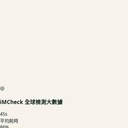
512GB
US3C 評估殘值
基礎行情
$13,500
深度檢測最高加碼價
$15,000
iMCheck AI Scan Diagnostic
SIMULATED
iMCheck 全球檢測大數據
45
s
平均耗時
86
%