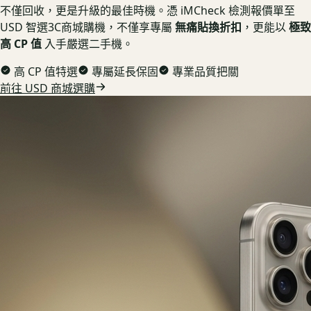
不僅回收，更是升級的最佳時機。憑 iMCheck 檢測報價單至
USD 智選3C商城購機，不僅享專屬
無痛貼換折扣
，更能以
極致
高 CP 值
入手嚴選二手機。
高 CP 值特選
專屬延長保固
專業品質把關
前往 USD 商城選購