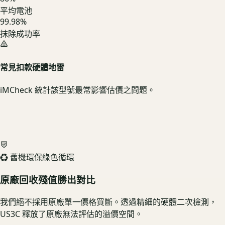
平均電池
99.98%
抹除成功率
常見扣款硬體地雷
iMCheck 統計該型號最常影響估價之問題。
♻️ 舊機環保綠色循環
原廠回收殘值勝出對比
我們絕不採用原廠單一價格買斷。透過精細的硬體二次檢測，
US3C 釋放了原廠無法評估的溢價空間。