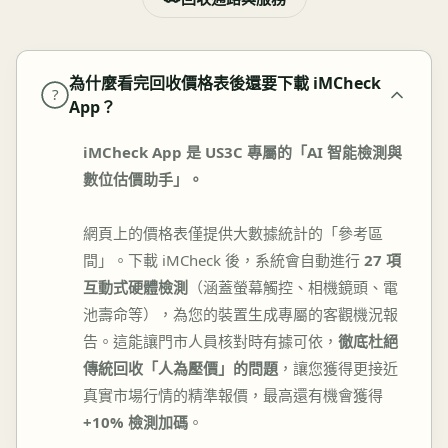
為什麼看完回收價格表後還要下載 iMCheck
?
App？
iMCheck App 是 US3C 專屬的「AI 智能檢測與
數位估價助手」。
網頁上的價格表僅提供大數據統計的「參考區
間」。下載 iMCheck 後，系統會自動進行
27 項
互動式硬體檢測
（涵蓋螢幕觸控、相機鏡頭、電
池壽命等），為您的裝置生成專屬的客觀機況報
告。這能讓門市人員核對時有據可依，
徹底杜絕
傳統回收「人為壓價」的問題
，讓您獲得更接近
真實市場行情的精準報價，最高還有機會獲得
+10% 檢測加碼
。