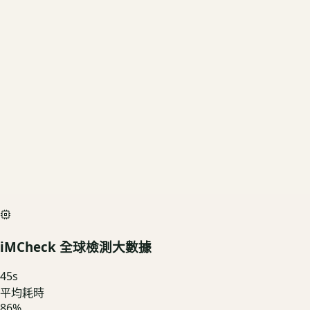
1TB
US3C 評估殘值
基礎行情
$5,850
深度檢測最高加碼價
$6,500
iMCheck AI Scan Diagnostic
SIMULATED
iMCheck 全球檢測大數據
45
s
平均耗時
86
%