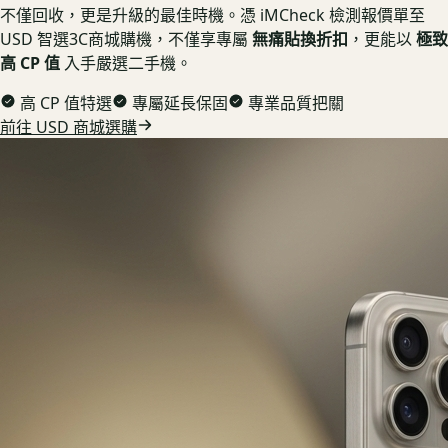
不僅回收，更是升級的最佳時機。憑 iMCheck 檢測報價單至
USD 智選3C商城購機，不僅享專屬
無痛貼換折扣
，更能以
極致
高 CP 值
入手嚴選二手機。
高 CP 值特選
專屬延長保固
專業品質把關
前往 USD 商城選購