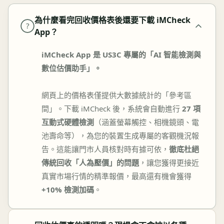
為什麼看完回收價格表後還要下載 iMCheck
?
App？
iMCheck App 是 US3C 專屬的「AI 智能檢測與
數位估價助手」。
網頁上的價格表僅提供大數據統計的「參考區
間」。下載 iMCheck 後，系統會自動進行
27 項
互動式硬體檢測
（涵蓋螢幕觸控、相機鏡頭、電
池壽命等），為您的裝置生成專屬的客觀機況報
告。這能讓門市人員核對時有據可依，
徹底杜絕
傳統回收「人為壓價」的問題
，讓您獲得更接近
真實市場行情的精準報價，最高還有機會獲得
+10% 檢測加碼
。