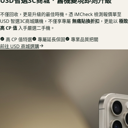
USD
智選3C商城．舊機變現即刻升級
不僅回收，更是升級的最佳時機。憑 iMCheck 檢測報價單至
USD 智選3C商城購機，不僅享專屬
無痛貼換折扣
，更能以
極致
高 CP 值
入手嚴選二手機。
高 CP 值特選
專屬延長保固
專業品質把關
前往 USD 商城選購