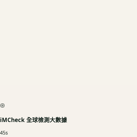
當前規格
512GB
US3C 評估殘值
基礎行情
$3,420
深度檢測最高加碼價
$3,800
iMCheck AI Scan Diagnostic
SIMULATED
iMCheck 全球檢測大數據
45
s