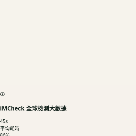
1TB
US3C 評估殘值
基礎行情
$7,650
深度檢測最高加碼價
$8,500
iMCheck AI Scan Diagnostic
SIMULATED
iMCheck 全球檢測大數據
45
s
平均耗時
86
%