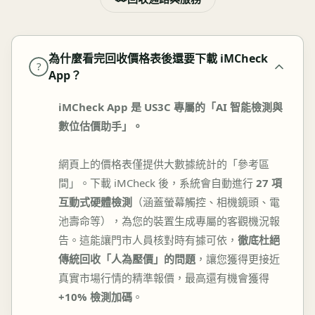
為什麼看完回收價格表後還要下載 iMCheck
?
App？
iMCheck App 是 US3C 專屬的「AI 智能檢測與
數位估價助手」。
網頁上的價格表僅提供大數據統計的「參考區
間」。下載 iMCheck 後，系統會自動進行
27 項
互動式硬體檢測
（涵蓋螢幕觸控、相機鏡頭、電
池壽命等），為您的裝置生成專屬的客觀機況報
告。這能讓門市人員核對時有據可依，
徹底杜絕
傳統回收「人為壓價」的問題
，讓您獲得更接近
真實市場行情的精準報價，最高還有機會獲得
+10% 檢測加碼
。