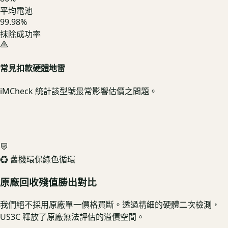
平均電池
99.98%
抹除成功率
常見扣款硬體地雷
iMCheck 統計該型號最常影響估價之問題。
♻️ 舊機環保綠色循環
原廠回收殘值勝出對比
我們絕不採用原廠單一價格買斷。透過精細的硬體二次檢測，
US3C 釋放了原廠無法評估的溢價空間。