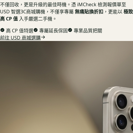
不僅回收，更是升級的最佳時機。憑 iMCheck 檢測報價單至
USD 智選3C商城購機，不僅享專屬
無痛貼換折扣
，更能以
極致
高 CP 值
入手嚴選二手機。
高 CP 值特選
專屬延長保固
專業品質把關
前往 USD 商城選購