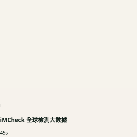
當前規格
1TB
US3C 評估殘值
基礎行情
$10,800
深度檢測最高加碼價
$12,000
iMCheck AI Scan Diagnostic
SIMULATED
iMCheck 全球檢測大數據
45
s