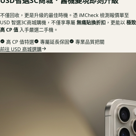
USD
智選3C商城．舊機變現即刻升級
不僅回收，更是升級的最佳時機。憑 iMCheck 檢測報價單至
USD 智選3C商城購機，不僅享專屬
無痛貼換折扣
，更能以
極致
高 CP 值
入手嚴選二手機。
高 CP 值特選
專屬延長保固
專業品質把關
前往 USD 商城選購