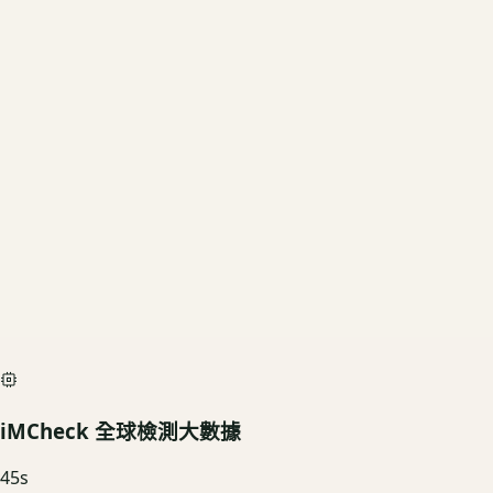
當前規格
2TB
US3C 評估殘值
基礎行情
$19,800
深度檢測最高加碼價
$22,000
iMCheck AI Scan Diagnostic
SIMULATED
iMCheck 全球檢測大數據
45
s