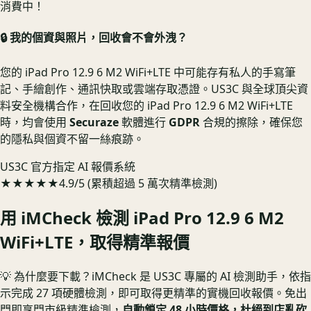
消費中！
🔒 我的個資與照片，回收會不會外洩？
您的 iPad Pro 12.9 6 M2 WiFi+LTE 中可能存有私人的手寫筆
記、手繪創作、通訊快取或雲端存取憑證。US3C 與全球頂尖資
料安全機構合作，在回收您的 iPad Pro 12.9 6 M2 WiFi+LTE
時，均會使用
Securaze
軟體進行
GDPR
合規的擦除，確保您
的隱私與個資不留一絲痕跡。
US3C 官方指定 AI 報價系統
★★★★★
4.9/5 (累積超過 5 萬次精準檢測)
用 iMCheck 檢測
iPad Pro 12.9 6 M2
WiFi+LTE
，取得精準報價
💡 為什麼要下載？
iMCheck 是 US3C 專屬的 AI 檢測助手，依指
示完成 27 項硬體檢測，即可取得更精準的實機回收報價。
免出
門即享門市級精準檢測，
自動鎖定 48 小時價格，杜絕到店亂砍