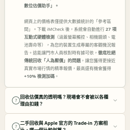
數位估價助手」。
網頁上的價格表僅提供大數據統計的「參考區
間」。下載 iMCheck 後，系統會自動進行
27 項
互動式硬體檢測
（涵蓋螢幕觸控、相機鏡頭、電
池壽命等），為您的裝置生成專屬的客觀機況報
告。這能讓門市人員核對時有據可依，
徹底杜絕
傳統回收「人為壓價」的問題
，讓您獲得更接近
真實市場行情的精準報價，最高還有機會獲得
+10% 檢測加碼
。
回收估價真的透明嗎？現場會不會被以各種
?
理由扣錢？
二手回收與 Apple 官方的 Trade-in 方案相
?
比，哪一個比較划算？