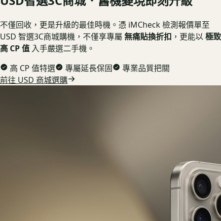
USD
智選3C商城．舊機變現即刻升級
不僅回收，更是升級的最佳時機。憑 iMCheck 檢測報價單至
USD 智選3C商城購機，不僅享專屬
無痛貼換折扣
，更能以
極致
高 CP 值
入手嚴選二手機。
高 CP 值特選
專屬延長保固
專業品質把關
前往 USD 商城選購