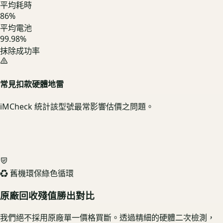
平均耗時
86
%
平均電池
99.98%
抹除成功率
常見扣款硬體地雷
iMCheck 統計該型號最常影響估價之問題。
♻️ 舊機環保綠色循環
原廠回收殘值勝出對比
我們絕不採用原廠單一價格買斷。透過精細的硬體二次檢測，