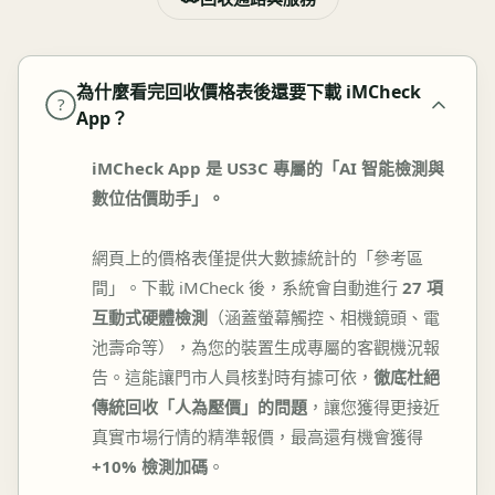
為什麼看完回收價格表後還要下載 iMCheck
?
App？
iMCheck App 是 US3C 專屬的「AI 智能檢測與
數位估價助手」。
網頁上的價格表僅提供大數據統計的「參考區
間」。下載 iMCheck 後，系統會自動進行
27 項
互動式硬體檢測
（涵蓋螢幕觸控、相機鏡頭、電
池壽命等），為您的裝置生成專屬的客觀機況報
告。這能讓門市人員核對時有據可依，
徹底杜絕
傳統回收「人為壓價」的問題
，讓您獲得更接近
真實市場行情的精準報價，最高還有機會獲得
+10% 檢測加碼
。