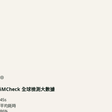
2TB
US3C 評估殘值
基礎行情
$29,250
深度檢測最高加碼價
$32,500
iMCheck AI Scan Diagnostic
SIMULATED
iMCheck 全球檢測大數據
45
s
平均耗時
86
%