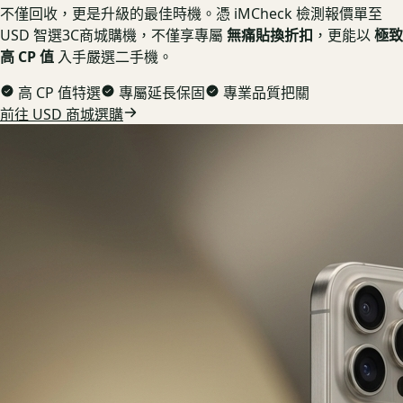
不僅回收，更是升級的最佳時機。憑 iMCheck 檢測報價單至
USD 智選3C商城購機，不僅享專屬
無痛貼換折扣
，更能以
極致
高 CP 值
入手嚴選二手機。
高 CP 值特選
專屬延長保固
專業品質把關
前往 USD 商城選購