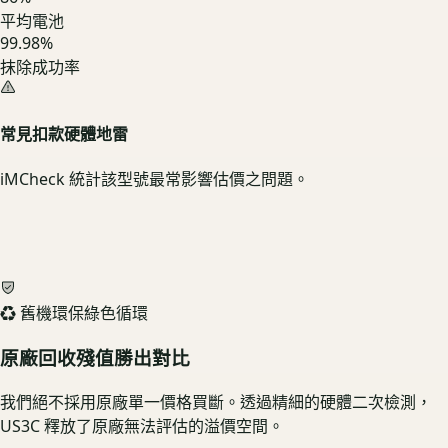
平均電池
99.98%
抹除成功率
常見扣款硬體地雷
iMCheck 統計該型號最常影響估價之問題。
♻️ 舊機環保綠色循環
原廠回收殘值勝出對比
我們絕不採用原廠單一價格買斷。透過精細的硬體二次檢測，
US3C 釋放了原廠無法評估的溢價空間。