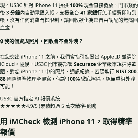
現。US3C 針對 iPhone 11 提供
100%
現金直接發放，門市簽約
後
3 分鐘
內自動電匯入帳，支援全台
41 家銀行
免手續費即時到
帳，沒有任何消費門檻限制，讓回收款化為您自由調配的無痛回
血金！
🔒 我的個資與照片，回收會不會外洩？
在您交出 iPhone 11 之前，我們會指引您登出 Apple ID 並清除
iCloud。隨後，US3C 門市將部署
Securaze
企業級軍規抹除軟
體，對您 iPhone 11 中的照片、通訊紀錄、密碼進行
NIST 800-
88
國際標準物理全覆寫，保證
100%
徹底擦除，絕無重組外洩
可能！
US3C 官方指定 AI 報價系統
★★★★★
4.9/5 (累積超過 5 萬次精準檢測)
用 iMCheck 檢測
iPhone 11
，取得精準
報價