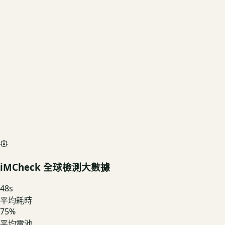
US3C 評估殘值
基礎行情
$3,330
深度檢測最高加碼價
$3,700
iMCheck AI Scan Diagnostic
SIMULATED
iMCheck 全球檢測大數據
48
s
平均耗時
75
%
平均電池