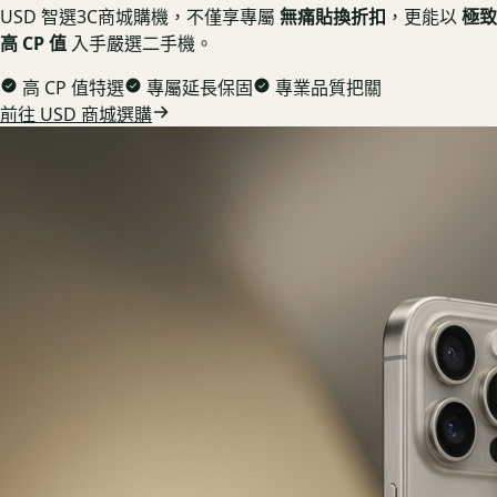
USD 智選3C商城購機，不僅享專屬
無痛貼換折扣
，更能以
極致
高 CP 值
入手嚴選二手機。
高 CP 值特選
專屬延長保固
專業品質把關
前往 USD 商城選購