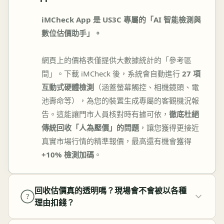
iMCheck App 是 US3C 專屬的「AI 智能檢測與
數位估價助手」。
網頁上的價格表僅提供大數據統計的「參考區
間」。下載 iMCheck 後，系統會自動進行
27 項
互動式硬體檢測
（涵蓋螢幕觸控、相機鏡頭、電
池壽命等），為您的裝置生成專屬的客觀機況報
告。這能讓門市人員核對時有據可依，
徹底杜絕
傳統回收「人為壓價」的問題
，讓您獲得更接近
真實市場行情的精準報價，最高還有機會獲得
+10% 檢測加碼
。
回收估價真的透明嗎？現場會不會被以各種
?
理由扣錢？