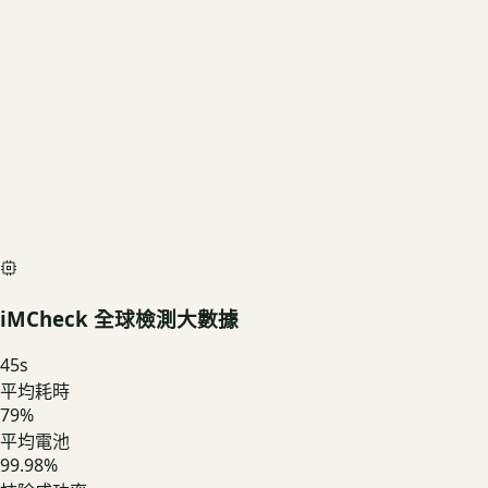
基礎行情
$5,220
深度檢測最高加碼價
$5,800
iMCheck AI Scan Diagnostic
SIMULATED
iMCheck 全球檢測大數據
45
s
平均耗時
79
%
平均電池
99.98%