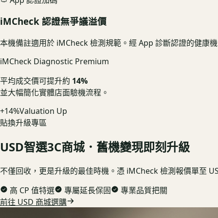
iMCheck 認證無爭議溢價
本機備註適用於 iMCheck 檢測規範。經 App 診斷認證的
iMCheck Diagnostic Premium
平均成交價可提升約
14%
並大幅簡化實體店面驗機流程。
+14%
Valuation Up
貼換升級專區
USD
智選3C商城．舊機變現即刻升級
不僅回收，更是升級的最佳時機。憑 iMCheck 檢測報價單至 
高 CP 值特選
專屬延長保固
專業品質把關
前往 USD 商城選購