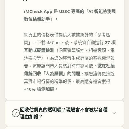
iMCheck App 是 US3C 專屬的「AI 智能檢測與
數位估價助手」。
網頁上的價格表僅提供大數據統計的「參考區
間」。下載 iMCheck 後，系統會自動進行
27 項
互動式硬體檢測
（涵蓋螢幕觸控、相機鏡頭、電
池壽命等），為您的裝置生成專屬的客觀機況報
告。這能讓門市人員核對時有據可依，
徹底杜絕
傳統回收「人為壓價」的問題
，讓您獲得更接近
真實市場行情的精準報價，最高還有機會獲得
+10% 檢測加碼
。
回收估價真的透明嗎？現場會不會被以各種
?
理由扣錢？