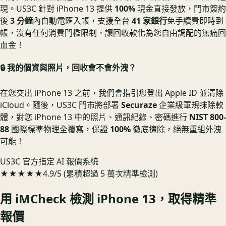
現。US3C 針對 iPhone 13 提供
100%
現金直接發放，門市簽約
後
3 分鐘
內自動電匯入帳，支援全台
41 家銀行
免手續費即時到
帳，沒有任何消費門檻限制，讓回收款化為您自由調配的無痛回
血金！
🔒 我的個資與照片，回收會不會外洩？
在您交出 iPhone 13 之前，我們會指引您登出 Apple ID 並清除
iCloud。隨後，US3C 門市將部署
Securaze
企業級軍規抹除軟
體，對您 iPhone 13 中的照片、通訊紀錄、密碼進行
NIST 800-
88
國際標準物理全覆寫，保證
100%
徹底擦除，絕無重組外洩
可能！
US3C 官方指定 AI 報價系統
★★★★★
4.9/5 (累積超過 5 萬次精準檢測)
用 iMCheck 檢測
iPhone 13
，取得精準
報價