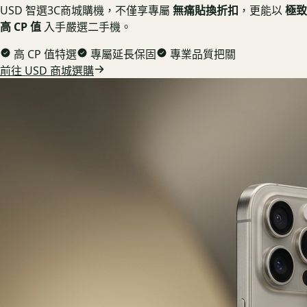
USD 智選3C商城購機，不僅享專屬
無痛貼換折扣
，更能以
極致
高 CP 值
入手嚴選二手機。
高 CP 值特選
專屬延長保固
專業品質把關
前往 USD 商城選購