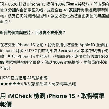
現。US3C 針對 iPhone 15 提供
100%
現金直接發放，門市簽約
後
3 分鐘
內自動電匯入帳，支援全台
41 家銀行
免手續費即時到
帳，沒有任何消費門檻限制，讓回收款化為您自由調配的無痛回
血金！
🔒 我的個資與照片，回收會不會外洩？
在您交出 iPhone 15 之前，我們會指引您登出 Apple ID 並清除
iCloud。隨後，US3C 門市將部署
Securaze
企業級軍規抹除軟
體，對您 iPhone 15 中的照片、通訊紀錄、密碼進行
NIST 800-
88
國際標準物理全覆寫，保證
100%
徹底擦除，絕無重組外洩
可能！
US3C 官方指定 AI 報價系統
★★★★★
4.9/5 (累積超過 5 萬次精準檢測)
用 iMCheck 檢測
iPhone 15
，取得精準
報價