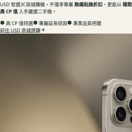
USD 智選3C商城購機，不僅享專屬
無痛貼換折扣
，更能以
極致
高 CP 值
入手嚴選二手機。
高 CP 值特選
專屬延長保固
專業品質把關
前往 USD 商城選購