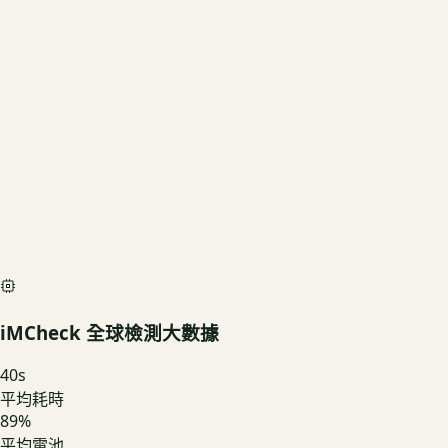
US3C 評估殘值
基礎行情
$11,250
深度檢測最高加碼價
$12,500
iMCheck AI Scan Diagnostic
SIMULATED
iMCheck 全球檢測大數據
40
s
平均耗時
89
%
平均電池