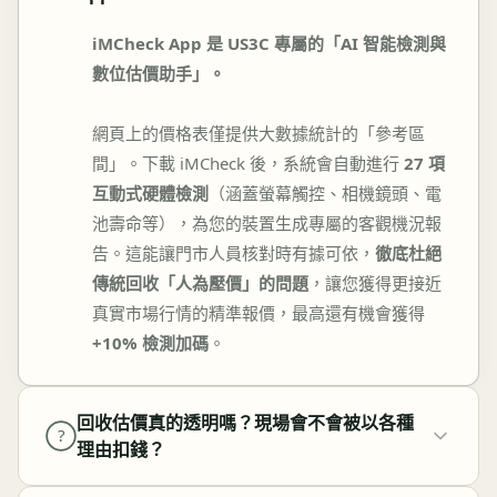
iMCheck App 是 US3C 專屬的「AI 智能檢測與
數位估價助手」。
網頁上的價格表僅提供大數據統計的「參考區
間」。下載 iMCheck 後，系統會自動進行
27 項
互動式硬體檢測
（涵蓋螢幕觸控、相機鏡頭、電
池壽命等），為您的裝置生成專屬的客觀機況報
告。這能讓門市人員核對時有據可依，
徹底杜絕
傳統回收「人為壓價」的問題
，讓您獲得更接近
真實市場行情的精準報價，最高還有機會獲得
+10% 檢測加碼
。
回收估價真的透明嗎？現場會不會被以各種
?
理由扣錢？