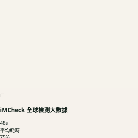
2TB
US3C 評估殘值
基礎行情
$40,410
深度檢測最高加碼價
$44,900
iMCheck AI Scan Diagnostic
SIMULATED
iMCheck 全球檢測大數據
48
s
平均耗時
75
%