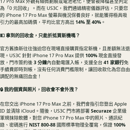
17 Pro Max 外觀有細微劃痕或電池老化，便會被降檔甚至判定
為「0 元回收」。而在 US3C，我們通過精密儀器評估，只要您
的 iPhone 17 Pro Max 螢幕與機況保養良好，就能獲得極具吸
引力的最高加碼價，平均比官方高出
14% 至 40%
。
💵 拿到的回收金，只能折抵買新機嗎？
官方舊換新往往強迫您在現場直接購買指定新機，且差額無法退
現。US3C 針對 iPhone 17 Pro Max 提供
100%
現金直接發
放，門市簽約後
3 分鐘
內自動電匯入帳，支援全台
41 家銀行
免
手續費即時到帳，沒有任何消費門檻限制，讓回收款化為您自由
調配的無痛回血金！
🔒 我的個資與照片，回收會不會外洩？
在您交出 iPhone 17 Pro Max 之前，我們會指引您登出 Apple
ID 並清除 iCloud。隨後，US3C 門市將部署
Securaze
企業級
軍規抹除軟體，對您 iPhone 17 Pro Max 中的照片、通訊紀
錄、密碼進行
NIST 800-88
國際標準物理全覆寫，保證
100%