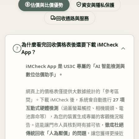
估價與比價優勢
資安與隱私保護
回收通路與服務
為什麼看完回收價格表後還要下載 iMCheck
?
App？
iMCheck App 是 US3C 專屬的「AI 智能檢測與
數位估價助手」。
網頁上的價格表僅提供大數據統計的「參考區
間」。下載 iMCheck 後，系統會自動進行
27 項
互動式硬體檢測
（涵蓋螢幕觸控、相機鏡頭、電
池壽命等），為您的裝置生成專屬的客觀機況報
告。這能讓門市人員核對時有據可依，
徹底杜絕
傳統回收「人為壓價」的問題
，讓您獲得更接近