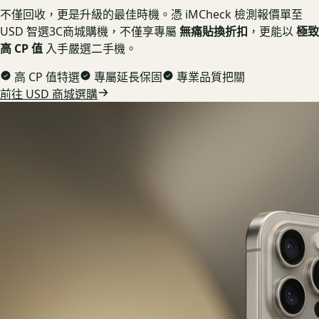
不僅回收，更是升級的最佳時機。憑 iMCheck 檢測報價單至
USD 智選3C商城購機，不僅享專屬
無痛貼換折扣
，更能以
極致
高 CP 值
入手嚴選二手機。
高 CP 值特選
專屬延長保固
專業品質把關
前往 USD 商城選購