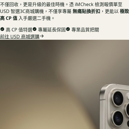
不僅回收，更是升級的最佳時機。憑 iMCheck 檢測報價單至
USD 智選3C商城購機，不僅享專屬
無痛貼換折扣
，更能以
極致
高 CP 值
入手嚴選二手機。
高 CP 值特選
專屬延長保固
專業品質把關
前往 USD 商城選購