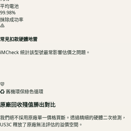
平均電池
99.98%
抹除成功率
常見扣款硬體地雷
iMCheck 統計該型號最常影響估價之問題。
♻️ 舊機環保綠色循環
原廠回收殘值勝出對比
我們絕不採用原廠單一價格買斷。透過精細的硬體二次檢測，
US3C 釋放了原廠無法評估的溢價空間。