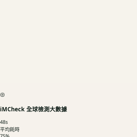
256GB
US3C 評估殘值
基礎行情
$1,080
深度檢測最高加碼價
$1,200
iMCheck AI Scan Diagnostic
SIMULATED
iMCheck 全球檢測大數據
48
s
平均耗時
75
%