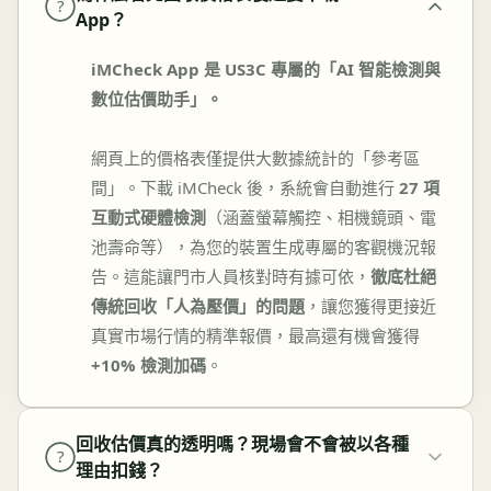
?
App？
iMCheck App 是 US3C 專屬的「AI 智能檢測與
數位估價助手」。
網頁上的價格表僅提供大數據統計的「參考區
間」。下載 iMCheck 後，系統會自動進行
27 項
互動式硬體檢測
（涵蓋螢幕觸控、相機鏡頭、電
池壽命等），為您的裝置生成專屬的客觀機況報
告。這能讓門市人員核對時有據可依，
徹底杜絕
傳統回收「人為壓價」的問題
，讓您獲得更接近
真實市場行情的精準報價，最高還有機會獲得
+10% 檢測加碼
。
回收估價真的透明嗎？現場會不會被以各種
?
理由扣錢？