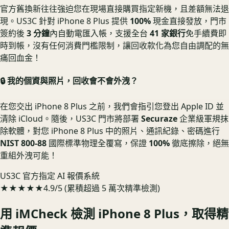
官方舊換新往往強迫您在現場直接購買指定新機，且差額無法退
現。US3C 針對 iPhone 8 Plus 提供
100%
現金直接發放，門市
簽約後
3 分鐘
內自動電匯入帳，支援全台
41 家銀行
免手續費即
時到帳，沒有任何消費門檻限制，讓回收款化為您自由調配的無
痛回血金！
🔒 我的個資與照片，回收會不會外洩？
在您交出 iPhone 8 Plus 之前，我們會指引您登出 Apple ID 並
清除 iCloud。隨後，US3C 門市將部署
Securaze
企業級軍規抹
除軟體，對您 iPhone 8 Plus 中的照片、通訊紀錄、密碼進行
NIST 800-88
國際標準物理全覆寫，保證
100%
徹底擦除，絕無
重組外洩可能！
US3C 官方指定 AI 報價系統
★★★★★
4.9/5 (累積超過 5 萬次精準檢測)
用 iMCheck 檢測
iPhone 8 Plus
，取得精