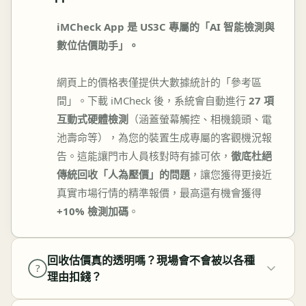
iMCheck App 是 US3C 專屬的「AI 智能檢測與
數位估價助手」。
網頁上的價格表僅提供大數據統計的「參考區
間」。下載 iMCheck 後，系統會自動進行
27 項
互動式硬體檢測
（涵蓋螢幕觸控、相機鏡頭、電
池壽命等），為您的裝置生成專屬的客觀機況報
告。這能讓門市人員核對時有據可依，
徹底杜絕
傳統回收「人為壓價」的問題
，讓您獲得更接近
真實市場行情的精準報價，最高還有機會獲得
+10% 檢測加碼
。
回收估價真的透明嗎？現場會不會被以各種
?
理由扣錢？