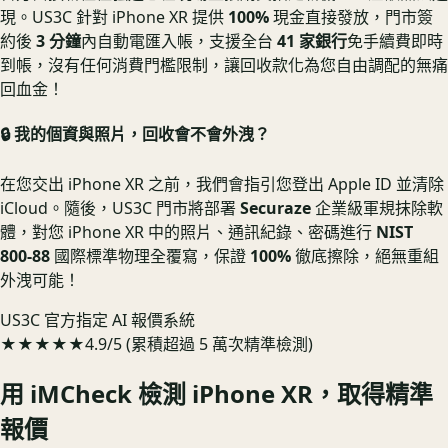
現。US3C 針對 iPhone XR 提供
100%
現金直接發放，門市簽
約後
3 分鐘
內自動電匯入帳，支援全台
41 家銀行
免手續費即時
到帳，沒有任何消費門檻限制，讓回收款化為您自由調配的無痛
回血金！
🔒 我的個資與照片，回收會不會外洩？
在您交出 iPhone XR 之前，我們會指引您登出 Apple ID 並清除
iCloud。隨後，US3C 門市將部署
Securaze
企業級軍規抹除軟
體，對您 iPhone XR 中的照片、通訊紀錄、密碼進行
NIST
800-88
國際標準物理全覆寫，保證
100%
徹底擦除，絕無重組
外洩可能！
US3C 官方指定 AI 報價系統
★★★★★
4.9/5 (累積超過 5 萬次精準檢測)
用 iMCheck 檢測
iPhone XR
，取得精準
報價