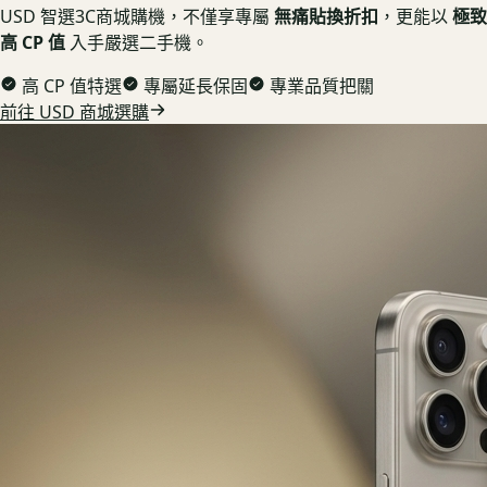
USD 智選3C商城購機，不僅享專屬
無痛貼換折扣
，更能以
極致
高 CP 值
入手嚴選二手機。
高 CP 值特選
專屬延長保固
專業品質把關
前往 USD 商城選購