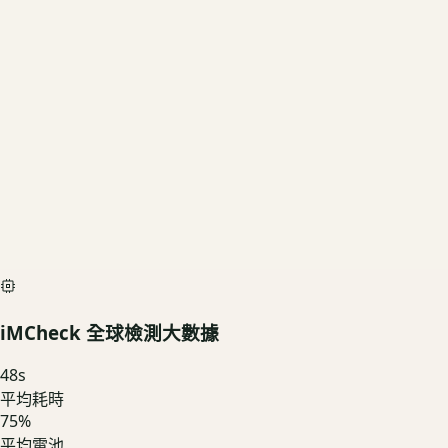
US3C 評估殘值
基礎行情
$2,160
深度檢測最高加碼價
$2,400
iMCheck AI Scan Diagnostic
SIMULATED
iMCheck 全球檢測大數據
48
s
平均耗時
75
%
平均電池