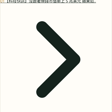
0
1
【科技快訊】沒跟著燒錢市值衝上 5 兆美元 蘋果如..