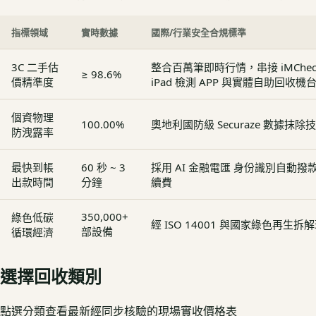
指標領域
實時數據
國際/行業安全合規標準
3C 二手估
整合百萬筆即時行情，串接 iMCheck - 
≥ 98.6%
價精準度
iPad 檢測 APP 與實體自助回收機
個資物理
100.00%
奧地利國防級 Securaze 數據抹除
防洩露率
最快到帳
60 秒 ~ 3
採用 AI 金融電匯 身份識別自動
出款時間
分鐘
續費
350,000+
綠色低碳
經 ISO 14001 與國家綠色再生
部設備
循環經濟
選擇回收類別
點選分類查看最新經同步核驗的現場實收價格表