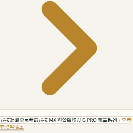
羅技鍵盤滑鼠
精選羅技 MX 辦公旗艦與 G PRO 電競系列。
查看
完整報價單