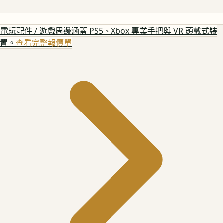
電玩配件 / 遊戲周邊
涵蓋 PS5、Xbox 專業手把與 VR 頭戴式裝
置。
查看完整報價單