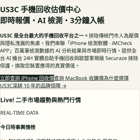
US3C 手機回收估價中心
即時報價・AI 檢測・3分鐘入帳
US3C 是全台最大的手機回收平台之一。
排除傳統門市人為壓價
與隱私洩漏的焦慮。我們串聯「iPhone 檢測軟體 - iMCheck
APP」百萬筆檢測數據的 AI 分析結果與市場即時行情，提供全
台 AI 機台 24H 實體自助手機回收與歐盟軍規級 Securaze 抹除
保護，換取您裝置應得的真實價值。
立即查詢 iPhone 回收價
查詢 MacBook 收購價
為什麼選擇
US3C深耕 10 年的品牌保障
→
Live! 二手市場趨勢與熱門行情
REAL-TIME DATA
今日時事輿情榜