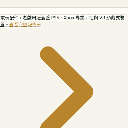
電玩配件 / 遊戲周邊
涵蓋 PS5、Xbox 專業手把與 VR 頭戴式裝
置。
查看完整報價單