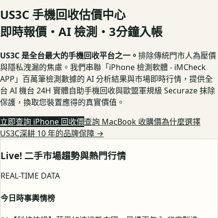
US3C 手機回收估價中心
即時報價・AI 檢測・3分鐘入帳
US3C 是全台最大的手機回收平台之一。
排除傳統門市人為壓價
與隱私洩漏的焦慮。我們串聯「iPhone 檢測軟體 - iMCheck
APP」百萬筆檢測數據的 AI 分析結果與市場即時行情，提供全
台 AI 機台 24H 實體自助手機回收與歐盟軍規級 Securaze 抹除
保護，換取您裝置應得的真實價值。
立即查詢 iPhone 回收價
查詢 MacBook 收購價
為什麼選擇
US3C深耕 10 年的品牌保障
→
Live! 二手市場趨勢與熱門行情
REAL-TIME DATA
今日時事輿情榜