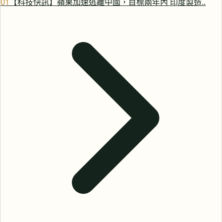
0
1
【科技快訊】蘋果加速逃離中國，目標兩年內 印度製造..