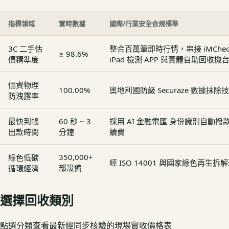
指標領域
實時數據
國際/行業安全合規標準
3C 二手估
整合百萬筆即時行情，串接 iMCheck - 
≥ 98.6%
價精準度
iPad 檢測 APP 與實體自助回收機
個資物理
100.00%
奧地利國防級 Securaze 數據抹除
防洩露率
最快到帳
60 秒 ~ 3
採用 AI 金融電匯 身份識別自動
出款時間
分鐘
續費
350,000+
綠色低碳
經 ISO 14001 與國家綠色再生
部設備
循環經濟
選擇回收類別
點選分類查看最新經同步核驗的現場實收價格表