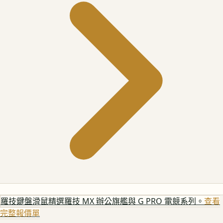
羅技鍵盤滑鼠
精選羅技 MX 辦公旗艦與 G PRO 電競系列。
查看
完整報價單