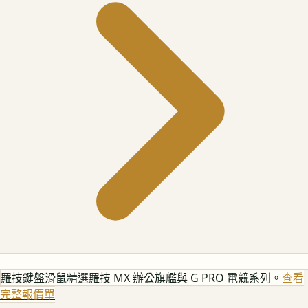
羅技鍵盤滑鼠
精選羅技 MX 辦公旗艦與 G PRO 電競系列。
查看
完整報價單