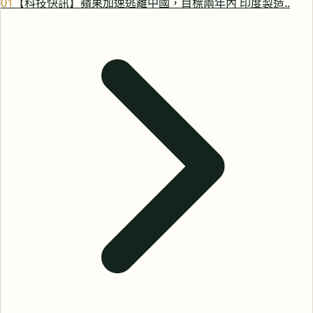
0
1
【科技快訊】蘋果加速逃離中國，目標兩年內 印度製造..