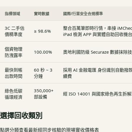
指標領域
實時數據
國際/行業安全合規標準
3C 二手估
整合百萬筆即時行情，串接 iMCheck - 
≥ 98.6%
價精準度
iPad 檢測 APP 與實體自助回收機
個資物理
100.00%
奧地利國防級 Securaze 數據抹除
防洩露率
最快到帳
60 秒 ~ 3
採用 AI 金融電匯 身份識別自動
出款時間
分鐘
續費
350,000+
綠色低碳
經 ISO 14001 與國家綠色再生
部設備
循環經濟
選擇回收類別
點選分類查看最新經同步核驗的現場實收價格表