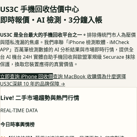
US3C 手機回收估價中心
即時報價・AI 檢測・3分鐘入帳
US3C 是全台最大的手機回收平台之一。
排除傳統門市人為壓價
與隱私洩漏的焦慮。我們串聯「iPhone 檢測軟體 - iMCheck
APP」百萬筆檢測數據的 AI 分析結果與市場即時行情，提供全
台 AI 機台 24H 實體自助手機回收與歐盟軍規級 Securaze 抹除
保護，換取您裝置應得的真實價值。
立即查詢 iPhone 回收價
查詢 MacBook 收購價
為什麼選擇
US3C深耕 10 年的品牌保障
→
Live! 二手市場趨勢與熱門行情
REAL-TIME DATA
今日時事輿情榜