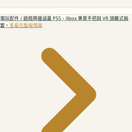
電玩配件 / 遊戲周邊
涵蓋 PS5、Xbox 專業手把與 VR 頭戴式裝
置。
查看完整報價單