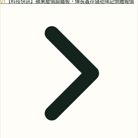
0
1
【科技快訊】蘋果壓價踢鐵板，傳長鑫存儲拒降記憶體報價