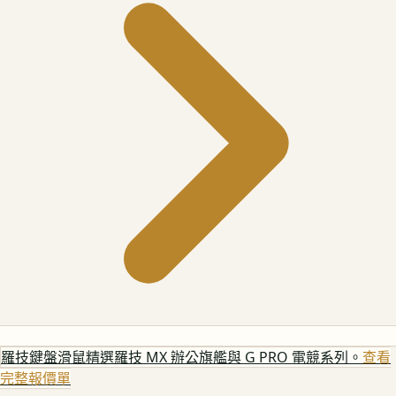
羅技鍵盤滑鼠
精選羅技 MX 辦公旗艦與 G PRO 電競系列。
查看
完整報價單