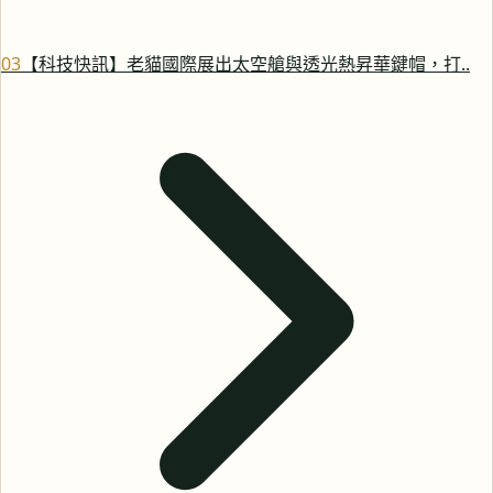
0
3
【科技快訊】老貓國際展出太空艙與透光熱昇華鍵帽，打..