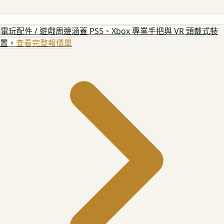
電玩配件 / 遊戲周邊
涵蓋 PS5、Xbox 專業手把與 VR 頭戴式裝
置。
查看完整報價單