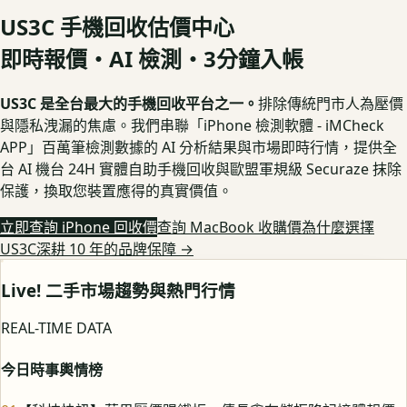
US3C 手機回收估價中心
即時報價・AI 檢測・3分鐘入帳
US3C 是全台最大的手機回收平台之一。
排除傳統門市人為壓價
與隱私洩漏的焦慮。我們串聯「iPhone 檢測軟體 - iMCheck
APP」百萬筆檢測數據的 AI 分析結果與市場即時行情，提供全
台 AI 機台 24H 實體自助手機回收與歐盟軍規級 Securaze 抹除
保護，換取您裝置應得的真實價值。
立即查詢 iPhone 回收價
查詢 MacBook 收購價
為什麼選擇
US3C深耕 10 年的品牌保障
→
Live! 二手市場趨勢與熱門行情
REAL-TIME DATA
今日時事輿情榜