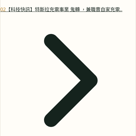
0
2
【科技快訊】特斯拉充電事業 鬼轉 ，兼職賣自家充電..