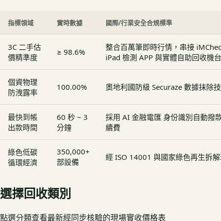
指標領域
實時數據
國際/行業安全合規標準
3C 二手估
整合百萬筆即時行情，串接 iMCheck - 
≥ 98.6%
價精準度
iPad 檢測 APP 與實體自助回收機
個資物理
100.00%
奧地利國防級 Securaze 數據抹除
防洩露率
最快到帳
60 秒 ~ 3
採用 AI 金融電匯 身份識別自動
出款時間
分鐘
續費
350,000+
綠色低碳
經 ISO 14001 與國家綠色再生
部設備
循環經濟
選擇回收類別
點選分類查看最新經同步核驗的現場實收價格表