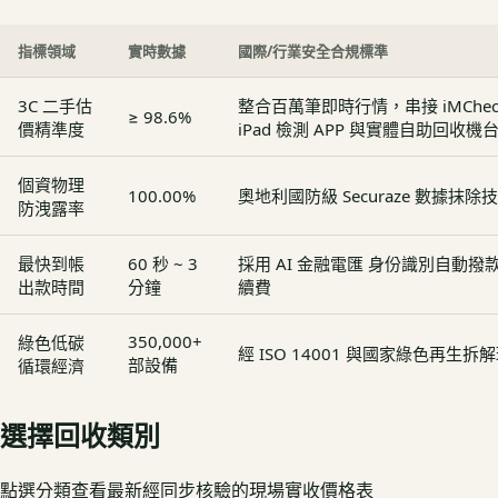
指標領域
實時數據
國際/行業安全合規標準
3C 二手估
整合百萬筆即時行情，串接 iMCheck - 
≥ 98.6%
價精準度
iPad 檢測 APP 與實體自助回收機
個資物理
100.00%
奧地利國防級 Securaze 數據抹除
防洩露率
最快到帳
60 秒 ~ 3
採用 AI 金融電匯 身份識別自動
出款時間
分鐘
續費
350,000+
綠色低碳
經 ISO 14001 與國家綠色再生
部設備
循環經濟
選擇回收類別
點選分類查看最新經同步核驗的現場實收價格表