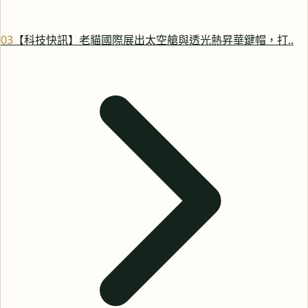
0
3
【科技快訊】老貓國際展出太空艙與透光熱昇華鍵帽，打..