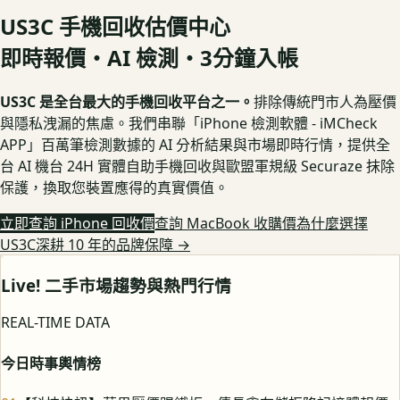
US3C 手機回收估價中心
即時報價・AI 檢測・3分鐘入帳
US3C 是全台最大的手機回收平台之一。
排除傳統門市人為壓價
與隱私洩漏的焦慮。我們串聯「iPhone 檢測軟體 - iMCheck
APP」百萬筆檢測數據的 AI 分析結果與市場即時行情，提供全
台 AI 機台 24H 實體自助手機回收與歐盟軍規級 Securaze 抹除
保護，換取您裝置應得的真實價值。
立即查詢 iPhone 回收價
查詢 MacBook 收購價
為什麼選擇
US3C深耕 10 年的品牌保障
→
Live! 二手市場趨勢與熱門行情
REAL-TIME DATA
今日時事輿情榜