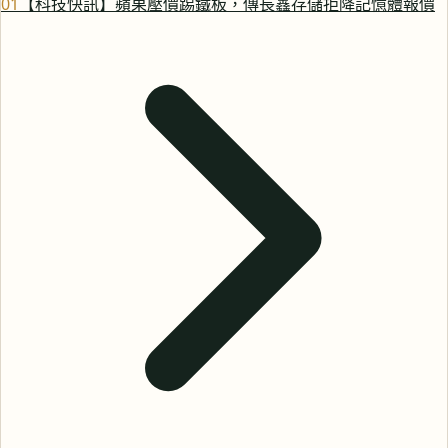
0
1
【科技快訊】蘋果壓價踢鐵板，傳長鑫存儲拒降記憶體報價