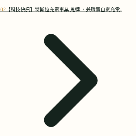
0
2
【科技快訊】特斯拉充電事業 鬼轉 ，兼職賣自家充電..