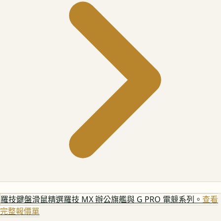
羅技鍵盤滑鼠
精選羅技 MX 辦公旗艦與 G PRO 電競系列。
查看
完整報價單