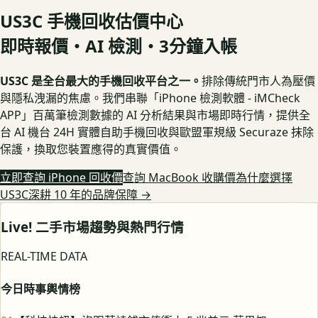
US3C 手機回收估價中心
即時報價・AI 檢測・3分鐘入帳
US3C 是全台最大的手機回收平台之一。
排除傳統門市人為壓價
與隱私洩漏的焦慮。我們串聯「iPhone 檢測軟體 - iMCheck
APP」百萬筆檢測數據的 AI 分析結果與市場即時行情，提供全
台 AI 機台 24H 實體自助手機回收與歐盟軍規級 Securaze 抹除
保護，換取您裝置應得的真實價值。
立即查詢 iPhone 回收價
查詢 MacBook 收購價
為什麼選擇
US3C深耕 10 年的品牌保障
→
Live! 二手市場趨勢與熱門行情
REAL-TIME DATA
今日時事輿情榜