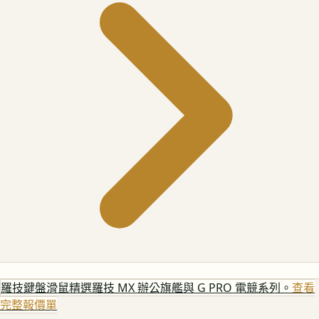
羅技鍵盤滑鼠
精選羅技 MX 辦公旗艦與 G PRO 電競系列。
查看
完整報價單