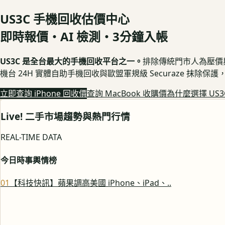
US3C 手機回收估價中心
即時報價・AI 檢測・3分鐘入帳
US3C 是全台最大的手機回收平台之一。
排除傳統門市人為壓價與隱
機台 24H 實體自助手機回收與歐盟軍規級 Securaze 抹除
立即查詢 iPhone 回收價
查詢 MacBook 收購價
為什麼選擇 US3
Live! 二手市場趨勢與熱門行情
REAL-TIME DATA
今日時事輿情榜
0
1
【科技快訊】蘋果調高美國 iPhone、iPad、..