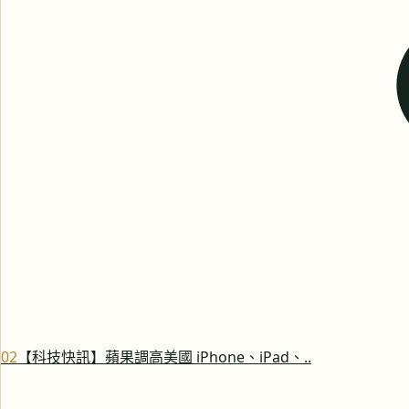
0
2
【科技快訊】蘋果調高美國 iPhone、iPad、..