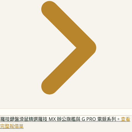
羅技鍵盤滑鼠
精選羅技 MX 辦公旗艦與 G PRO 電競系列。
查看
完整報價單