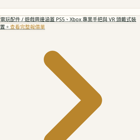
電玩配件 / 遊戲周邊
涵蓋 PS5、Xbox 專業手把與 VR 頭戴式裝
置。
查看完整報價單