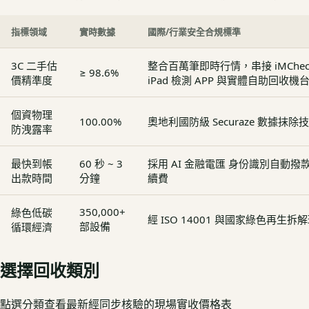
指標領域
實時數據
國際/行業安全合規標準
3C 二手估
整合百萬筆即時行情，串接 iMCheck - 
≥ 98.6%
價精準度
iPad 檢測 APP 與實體自助回收機
個資物理
100.00%
奧地利國防級 Securaze 數據抹除
防洩露率
最快到帳
60 秒 ~ 3
採用 AI 金融電匯 身份識別自動
出款時間
分鐘
續費
350,000+
綠色低碳
經 ISO 14001 與國家綠色再生
部設備
循環經濟
選擇回收類別
點選分類查看最新經同步核驗的現場實收價格表