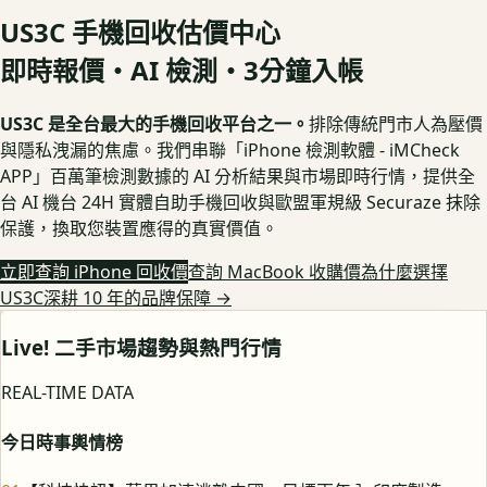
US3C 手機回收估價中心
即時報價・AI 檢測・3分鐘入帳
US3C 是全台最大的手機回收平台之一。
排除傳統門市人為壓價
與隱私洩漏的焦慮。我們串聯「iPhone 檢測軟體 - iMCheck
APP」百萬筆檢測數據的 AI 分析結果與市場即時行情，提供全
台 AI 機台 24H 實體自助手機回收與歐盟軍規級 Securaze 抹除
保護，換取您裝置應得的真實價值。
立即查詢 iPhone 回收價
查詢 MacBook 收購價
為什麼選擇
US3C深耕 10 年的品牌保障
→
Live! 二手市場趨勢與熱門行情
REAL-TIME DATA
今日時事輿情榜