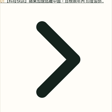
0
1
【科技快訊】蘋果加速逃離中國，目標兩年內 印度製造..