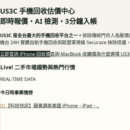
US3C 手機回收估價中心
即時報價・AI 檢測・3分鐘入帳
US3C 是全台最大的手機回收平台之一。
排除傳統門市人為壓價與隱
機台 24H 實體自助手機回收與歐盟軍規級 Securaze 抹除
立即查詢 iPhone 回收價
查詢 MacBook 收購價
為什麼選擇 US3
Live! 二手市場趨勢與熱門行情
REAL-TIME DATA
今日時事輿情榜
0
1
【科技快訊】蘋果調高美國 iPhone、iPad、..