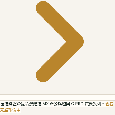
羅技鍵盤滑鼠
精選羅技 MX 辦公旗艦與 G PRO 電競系列。
查看
完整報價單