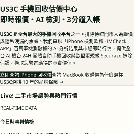
US3C 手機回收估價中心
即時報價・AI 檢測・3分鐘入帳
US3C 是全台最大的手機回收平台之一。
排除傳統門市人為壓價
與隱私洩漏的焦慮。我們串聯「iPhone 檢測軟體 - iMCheck
APP」百萬筆檢測數據的 AI 分析結果與市場即時行情，提供全
台 AI 機台 24H 實體自助手機回收與歐盟軍規級 Securaze 抹除
保護，換取您裝置應得的真實價值。
立即查詢 iPhone 回收價
查詢 MacBook 收購價
為什麼選擇
US3C深耕 10 年的品牌保障
→
Live! 二手市場趨勢與熱門行情
REAL-TIME DATA
今日時事輿情榜