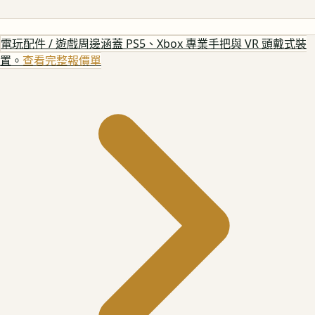
電玩配件 / 遊戲周邊
涵蓋 PS5、Xbox 專業手把與 VR 頭戴式裝
置。
查看完整報價單