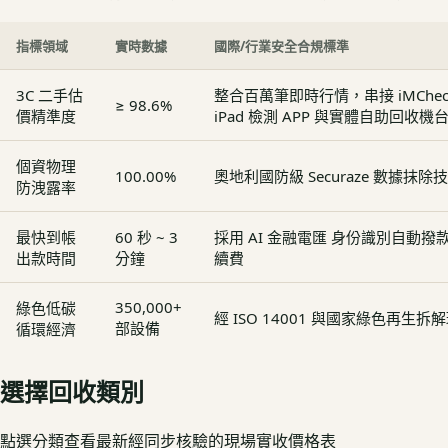
指標領域
實時數據
國際/行業安全合規標準
3C 二手估
整合百萬筆即時行情，串接 iMCheck - 
≥ 98.6%
價精準度
iPad 檢測 APP 與實體自助回收機
個資物理
100.00%
奧地利國防級 Securaze 數據抹除
防洩露率
最快到帳
60 秒 ~ 3
採用 AI 金融電匯 身份識別自動
出款時間
分鐘
續費
350,000+
綠色低碳
經 ISO 14001 與國家綠色再生
部設備
循環經濟
選擇回收類別
點選分類查看最新經同步核驗的現場實收價格表