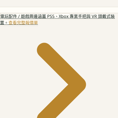
電玩配件 / 遊戲周邊
涵蓋 PS5、Xbox 專業手把與 VR 頭戴式裝
置。
查看完整報價單