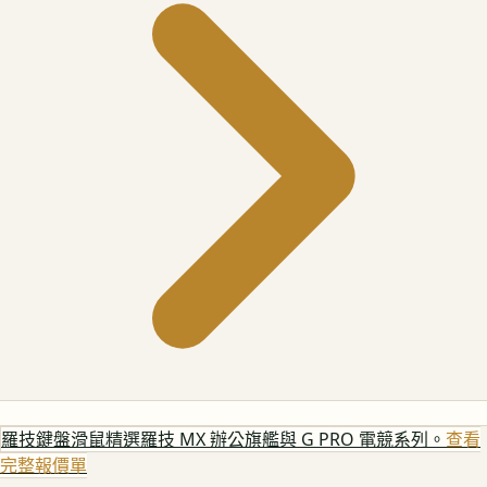
羅技鍵盤滑鼠
精選羅技 MX 辦公旗艦與 G PRO 電競系列。
查看
完整報價單