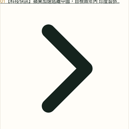
0
1
【科技快訊】蘋果加速逃離中國，目標兩年內 印度製造..