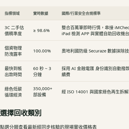
指標領域
實時數據
國際/行業安全合規標準
3C 二手估
整合百萬筆即時行情，串接 iMCheck - 
≥ 98.6%
價精準度
iPad 檢測 APP 與實體自助回收機
個資物理
100.00%
奧地利國防級 Securaze 數據抹除
防洩露率
最快到帳
60 秒 ~ 3
採用 AI 金融電匯 身份識別自動
出款時間
分鐘
續費
350,000+
綠色低碳
經 ISO 14001 與國家綠色再生
部設備
循環經濟
選擇回收類別
點選分類查看最新經同步核驗的現場實收價格表