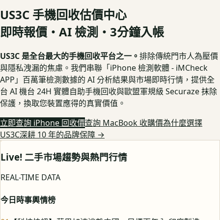
US3C 手機回收估價中心
即時報價・AI 檢測・3分鐘入帳
US3C 是全台最大的手機回收平台之一。
排除傳統門市人為壓價
與隱私洩漏的焦慮。我們串聯「iPhone 檢測軟體 - iMCheck
APP」百萬筆檢測數據的 AI 分析結果與市場即時行情，提供全
台 AI 機台 24H 實體自助手機回收與歐盟軍規級 Securaze 抹除
保護，換取您裝置應得的真實價值。
立即查詢 iPhone 回收價
查詢 MacBook 收購價
為什麼選擇
US3C深耕 10 年的品牌保障
→
Live! 二手市場趨勢與熱門行情
REAL-TIME DATA
今日時事輿情榜