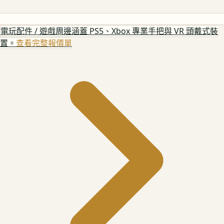
電玩配件 / 遊戲周邊
涵蓋 PS5、Xbox 專業手把與 VR 頭戴式裝
置。
查看完整報價單