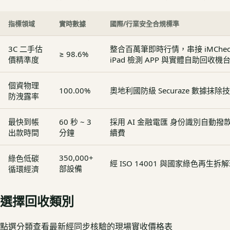
指標領域
實時數據
國際/行業安全合規標準
3C 二手估
整合百萬筆即時行情，串接 iMCheck - 
≥ 98.6%
價精準度
iPad 檢測 APP 與實體自助回收機
個資物理
100.00%
奧地利國防級 Securaze 數據抹除
防洩露率
最快到帳
60 秒 ~ 3
採用 AI 金融電匯 身份識別自動
出款時間
分鐘
續費
350,000+
綠色低碳
經 ISO 14001 與國家綠色再生
部設備
循環經濟
選擇回收類別
點選分類查看最新經同步核驗的現場實收價格表