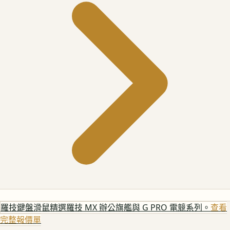
羅技鍵盤滑鼠
精選羅技 MX 辦公旗艦與 G PRO 電競系列。
查看
完整報價單