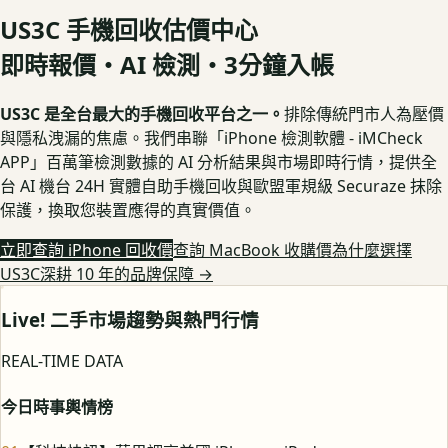
US3C 手機回收估價中心
即時報價・AI 檢測・3分鐘入帳
US3C 是全台最大的手機回收平台之一。
排除傳統門市人為壓價
與隱私洩漏的焦慮。我們串聯「iPhone 檢測軟體 - iMCheck
APP」百萬筆檢測數據的 AI 分析結果與市場即時行情，提供全
台 AI 機台 24H 實體自助手機回收與歐盟軍規級 Securaze 抹除
保護，換取您裝置應得的真實價值。
立即查詢 iPhone 回收價
查詢 MacBook 收購價
為什麼選擇
US3C深耕 10 年的品牌保障
→
Live! 二手市場趨勢與熱門行情
REAL-TIME DATA
今日時事輿情榜