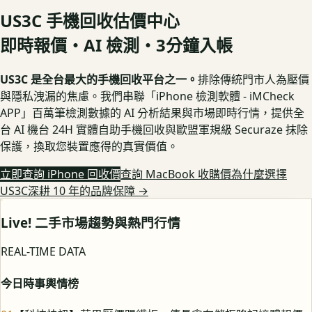
US3C 手機回收估價中心
即時報價・AI 檢測・3分鐘入帳
US3C 是全台最大的手機回收平台之一。
排除傳統門市人為壓價
與隱私洩漏的焦慮。我們串聯「iPhone 檢測軟體 - iMCheck
APP」百萬筆檢測數據的 AI 分析結果與市場即時行情，提供全
台 AI 機台 24H 實體自助手機回收與歐盟軍規級 Securaze 抹除
保護，換取您裝置應得的真實價值。
立即查詢 iPhone 回收價
查詢 MacBook 收購價
為什麼選擇
US3C深耕 10 年的品牌保障
→
Live! 二手市場趨勢與熱門行情
REAL-TIME DATA
今日時事輿情榜