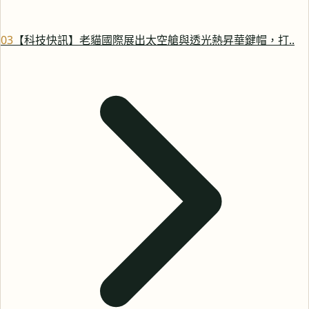
0
3
【科技快訊】老貓國際展出太空艙與透光熱昇華鍵帽，打..