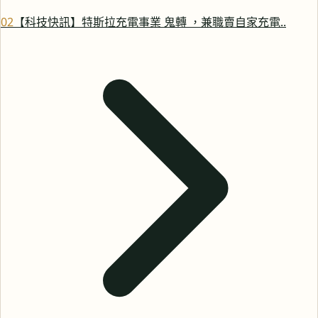
0
2
【科技快訊】特斯拉充電事業 鬼轉 ，兼職賣自家充電..