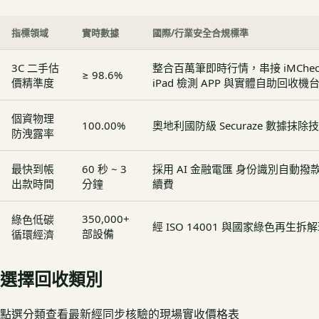
指標領域
實時數據
國際/行業安全合規標準
3C 二手估
整合百萬筆即時行情，串接 iMCheck - 
≥ 98.6%
價精準度
iPad 檢測 APP 與實體自助回收機
個資物理
100.00%
奧地利國防級 Securaze 數據抹除
防洩露率
最快到帳
60 秒 ~ 3
採用 AI 金融電匯 身份識別自動
出款時間
分鐘
續費
350,000+
綠色低碳
經 ISO 14001 與國家綠色再生
部設備
循環經濟
選擇回收類別
點選分類查看最新經同步核驗的現場實收價格表