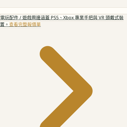
電玩配件 / 遊戲周邊
涵蓋 PS5、Xbox 專業手把與 VR 頭戴式裝
置。
查看完整報價單