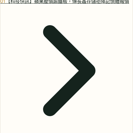
0
1
【科技快訊】蘋果壓價踢鐵板，傳長鑫存儲拒降記憶體報價