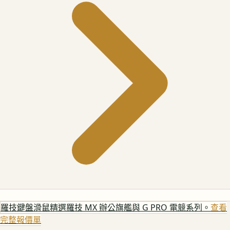
羅技鍵盤滑鼠
精選羅技 MX 辦公旗艦與 G PRO 電競系列。
查看
完整報價單