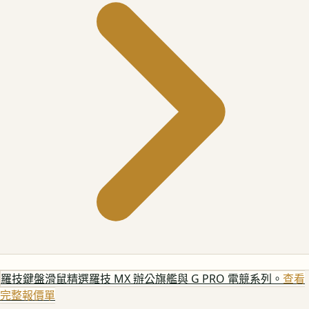
羅技鍵盤滑鼠
精選羅技 MX 辦公旗艦與 G PRO 電競系列。
查看
完整報價單