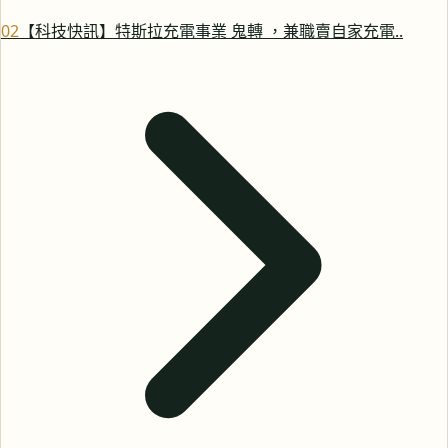
0
2
【科技快訊】特斯拉充電事業 鬼轉 ，兼職賣自家充電..