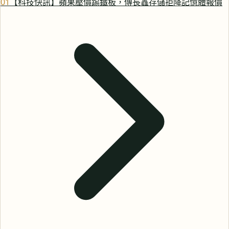
0
1
【科技快訊】蘋果壓價踢鐵板，傳長鑫存儲拒降記憶體報價