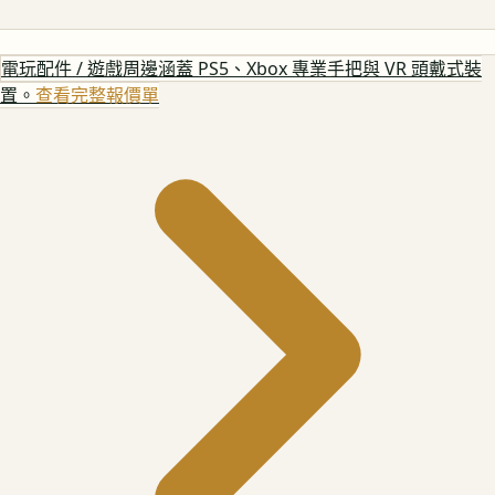
電玩配件 / 遊戲周邊
涵蓋 PS5、Xbox 專業手把與 VR 頭戴式裝
置。
查看完整報價單