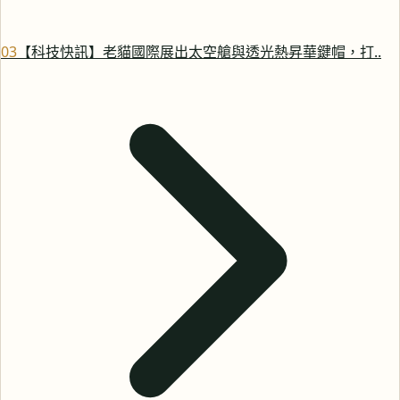
0
3
【科技快訊】老貓國際展出太空艙與透光熱昇華鍵帽，打..