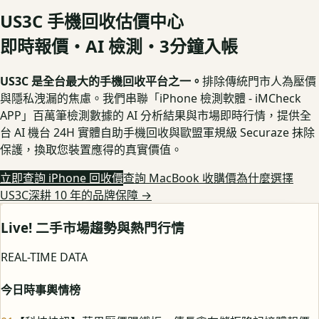
US3C 手機回收估價中心
即時報價・AI 檢測・3分鐘入帳
US3C 是全台最大的手機回收平台之一。
排除傳統門市人為壓價
與隱私洩漏的焦慮。我們串聯「iPhone 檢測軟體 - iMCheck
APP」百萬筆檢測數據的 AI 分析結果與市場即時行情，提供全
台 AI 機台 24H 實體自助手機回收與歐盟軍規級 Securaze 抹除
保護，換取您裝置應得的真實價值。
立即查詢 iPhone 回收價
查詢 MacBook 收購價
為什麼選擇
US3C深耕 10 年的品牌保障
→
Live! 二手市場趨勢與熱門行情
REAL-TIME DATA
今日時事輿情榜