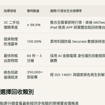
指標領域
實時數據
國際/行業安全合規標準
3C 二手估
整合百萬筆即時行情，串接 iMCheck - 
≥ 98.6%
價精準度
iPad 檢測 APP 與實體自助回收機
個資物理
100.00%
奧地利國防級 Securaze 數據抹除
防洩露率
最快到帳
60 秒 ~ 3
採用 AI 金融電匯 身份識別自動
出款時間
分鐘
續費
350,000+
綠色低碳
經 ISO 14001 與國家綠色再生
部設備
循環經濟
選擇回收類別
點選分類查看最新經同步核驗的現場實收價格表