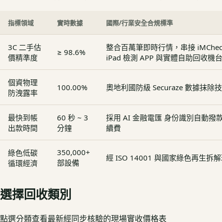
指標領域
實時數據
國際/行業安全合規標準
3C 二手估
整合百萬筆即時行情，串接 iMCheck - 
≥ 98.6%
價精準度
iPad 檢測 APP 與實體自助回收機
個資物理
100.00%
奧地利國防級 Securaze 數據抹除
防洩露率
最快到帳
60 秒 ~ 3
採用 AI 金融電匯 身份識別自動
出款時間
分鐘
續費
350,000+
綠色低碳
經 ISO 14001 與國家綠色再生
部設備
循環經濟
選擇回收類別
點選分類查看最新經同步核驗的現場實收價格表