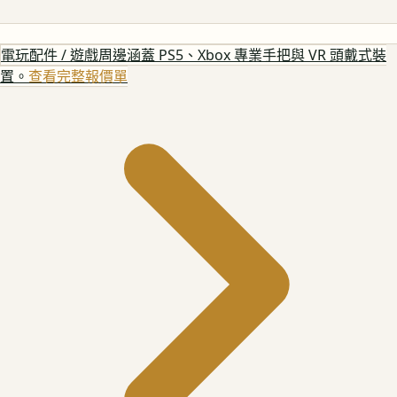
電玩配件 / 遊戲周邊
涵蓋 PS5、Xbox 專業手把與 VR 頭戴式裝
置。
查看完整報價單