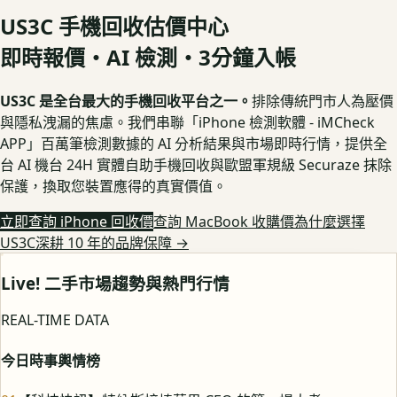
US3C 手機回收估價中心
即時報價・AI 檢測・3分鐘入帳
US3C 是全台最大的手機回收平台之一。
排除傳統門市人為壓價
與隱私洩漏的焦慮。我們串聯「iPhone 檢測軟體 - iMCheck
APP」百萬筆檢測數據的 AI 分析結果與市場即時行情，提供全
台 AI 機台 24H 實體自助手機回收與歐盟軍規級 Securaze 抹除
保護，換取您裝置應得的真實價值。
立即查詢 iPhone 回收價
查詢 MacBook 收購價
為什麼選擇
US3C深耕 10 年的品牌保障
→
Live! 二手市場趨勢與熱門行情
REAL-TIME DATA
今日時事輿情榜