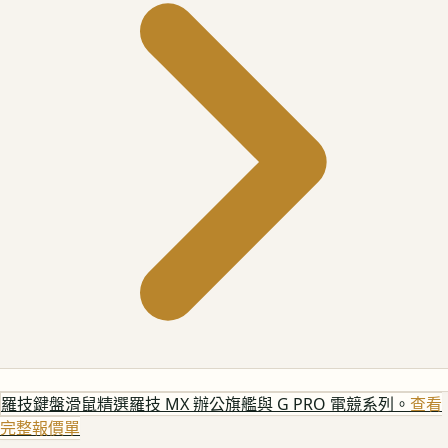
羅技鍵盤滑鼠
精選羅技 MX 辦公旗艦與 G PRO 電競系列。
查看
完整報價單