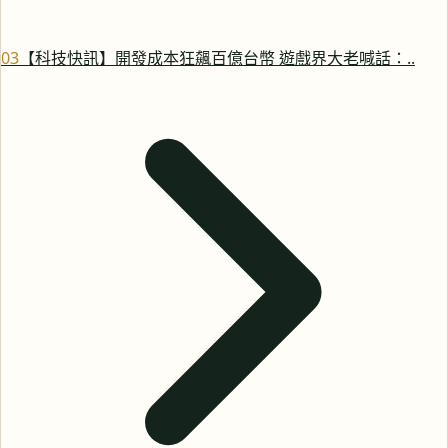
0
3
【科技快訊】開發成本狂飆百億台幣 遊戲界大老喊話：..