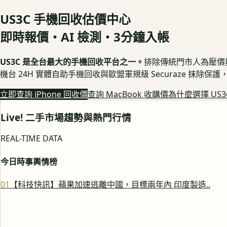
US3C 手機回收估價中心
即時報價・AI 檢測・3分鐘入帳
US3C 是全台最大的手機回收平台之一。
排除傳統門市人為壓價與隱
機台 24H 實體自助手機回收與歐盟軍規級 Securaze 抹除
立即查詢 iPhone 回收價
查詢 MacBook 收購價
為什麼選擇 US3
Live! 二手市場趨勢與熱門行情
REAL-TIME DATA
今日時事輿情榜
0
1
【科技快訊】蘋果加速逃離中國，目標兩年內 印度製造..