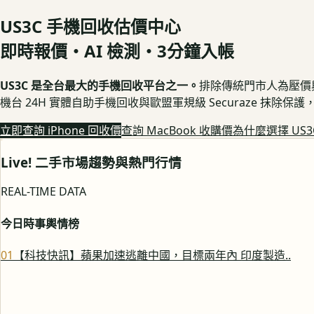
US3C 手機回收估價中心
即時報價・AI 檢測・3分鐘入帳
US3C 是全台最大的手機回收平台之一。
排除傳統門市人為壓價與隱
機台 24H 實體自助手機回收與歐盟軍規級 Securaze 抹除
立即查詢 iPhone 回收價
查詢 MacBook 收購價
為什麼選擇 US3
Live! 二手市場趨勢與熱門行情
REAL-TIME DATA
今日時事輿情榜
0
1
【科技快訊】蘋果加速逃離中國，目標兩年內 印度製造..