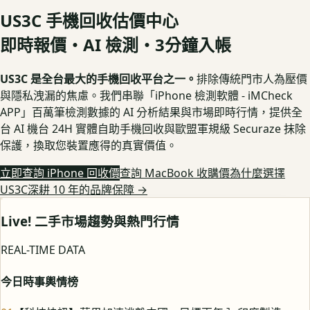
US3C 手機回收估價中心
即時報價・AI 檢測・3分鐘入帳
US3C 是全台最大的手機回收平台之一。
排除傳統門市人為壓價
與隱私洩漏的焦慮。我們串聯「iPhone 檢測軟體 - iMCheck
APP」百萬筆檢測數據的 AI 分析結果與市場即時行情，提供全
台 AI 機台 24H 實體自助手機回收與歐盟軍規級 Securaze 抹除
保護，換取您裝置應得的真實價值。
立即查詢 iPhone 回收價
查詢 MacBook 收購價
為什麼選擇
US3C深耕 10 年的品牌保障
→
Live! 二手市場趨勢與熱門行情
REAL-TIME DATA
今日時事輿情榜