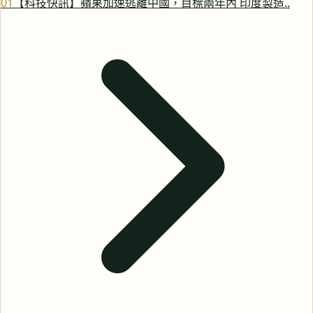
0
1
【科技快訊】蘋果加速逃離中國，目標兩年內 印度製造..