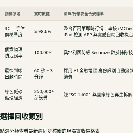
指標領域
實時數據
國際/行業安全合規標準
3C 二手估
整合百萬筆即時行情，串接 iMCheck - 
≥ 98.6%
價精準度
iPad 檢測 APP 與實體自助回收機
個資物理
100.00%
奧地利國防級 Securaze 數據抹除
防洩露率
最快到帳
60 秒 ~ 3
採用 AI 金融電匯 身份識別自動
出款時間
分鐘
續費
350,000+
綠色低碳
經 ISO 14001 與國家綠色再生
部設備
循環經濟
選擇回收類別
點選分類查看最新經同步核驗的現場實收價格表