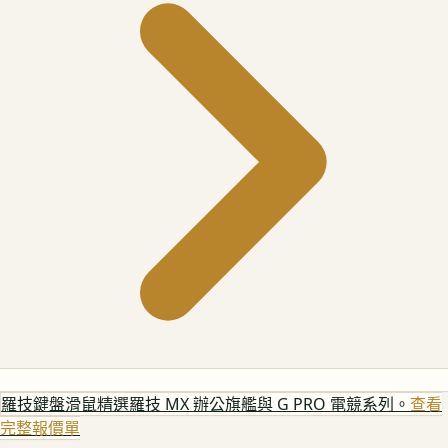
羅技鍵盤滑鼠
精選羅技 MX 辦公旗艦與 G PRO 電競系列。
查看
完整報價單