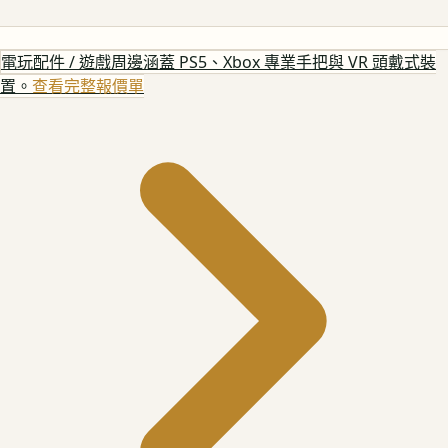
電玩配件 / 遊戲周邊
涵蓋 PS5、Xbox 專業手把與 VR 頭戴式裝
置。
查看完整報價單