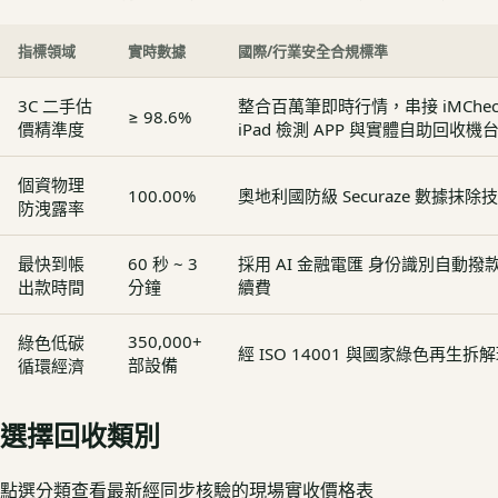
指標領域
實時數據
國際/行業安全合規標準
3C 二手估
整合百萬筆即時行情，串接 iMCheck - 
≥ 98.6%
價精準度
iPad 檢測 APP 與實體自助回收機
個資物理
100.00%
奧地利國防級 Securaze 數據抹除
防洩露率
最快到帳
60 秒 ~ 3
採用 AI 金融電匯 身份識別自動
出款時間
分鐘
續費
350,000+
綠色低碳
經 ISO 14001 與國家綠色再生
部設備
循環經濟
選擇回收類別
點選分類查看最新經同步核驗的現場實收價格表