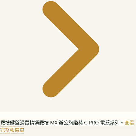
羅技鍵盤滑鼠
精選羅技 MX 辦公旗艦與 G PRO 電競系列。
查看
完整報價單