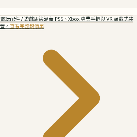
電玩配件 / 遊戲周邊
涵蓋 PS5、Xbox 專業手把與 VR 頭戴式裝
置。
查看完整報價單