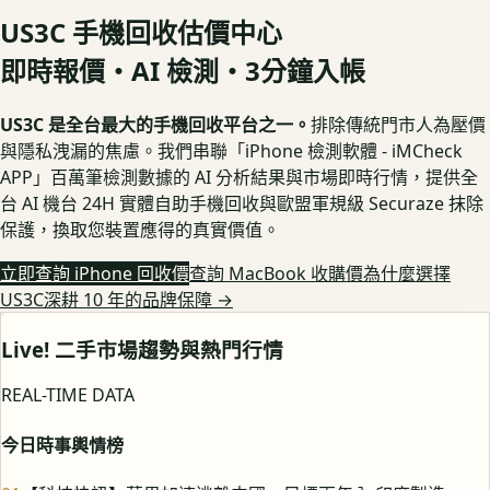
US3C 手機回收估價中心
即時報價・AI 檢測・3分鐘入帳
US3C 是全台最大的手機回收平台之一。
排除傳統門市人為壓價
與隱私洩漏的焦慮。我們串聯「iPhone 檢測軟體 - iMCheck
APP」百萬筆檢測數據的 AI 分析結果與市場即時行情，提供全
台 AI 機台 24H 實體自助手機回收與歐盟軍規級 Securaze 抹除
保護，換取您裝置應得的真實價值。
立即查詢 iPhone 回收價
查詢 MacBook 收購價
為什麼選擇
US3C深耕 10 年的品牌保障
→
Live! 二手市場趨勢與熱門行情
REAL-TIME DATA
今日時事輿情榜