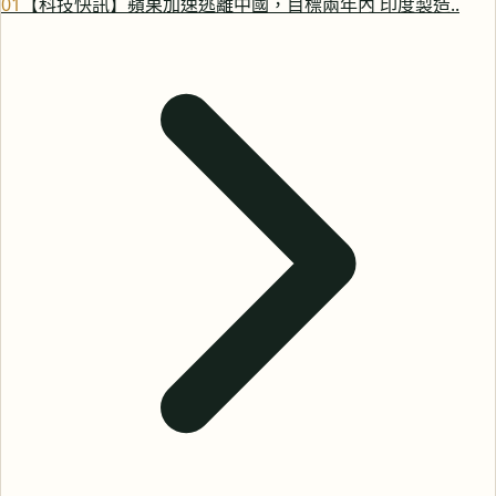
0
1
【科技快訊】蘋果加速逃離中國，目標兩年內 印度製造..