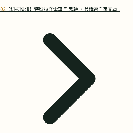
0
2
【科技快訊】特斯拉充電事業 鬼轉 ，兼職賣自家充電..