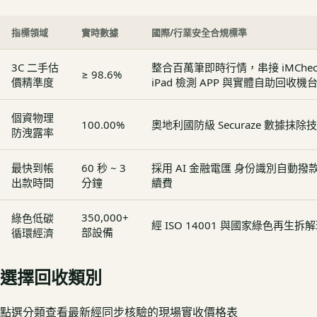
指標領域
實時數據
國際/行業安全合規標準
3C 二手估
整合百萬筆即時行情，串接 iMCheck - 
≥ 98.6%
價精準度
iPad 檢測 APP 與實體自助回收機
個資物理
100.00%
奧地利國防級 Securaze 數據抹除
防洩露率
最快到帳
60 秒 ~ 3
採用 AI 金融電匯 身份識別自動
出款時間
分鐘
續費
350,000+
綠色低碳
經 ISO 14001 與國家綠色再生
部設備
循環經濟
選擇回收類別
點選分類查看最新經同步核驗的現場實收價格表