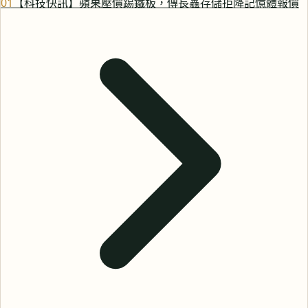
0
1
【科技快訊】蘋果壓價踢鐵板，傳長鑫存儲拒降記憶體報價