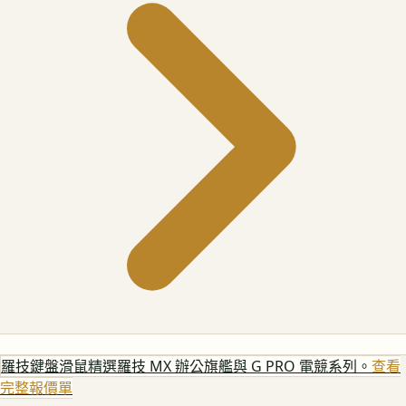
羅技鍵盤滑鼠
精選羅技 MX 辦公旗艦與 G PRO 電競系列。
查看
完整報價單