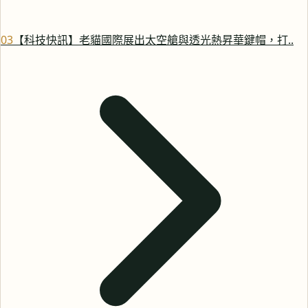
0
3
【科技快訊】老貓國際展出太空艙與透光熱昇華鍵帽，打..