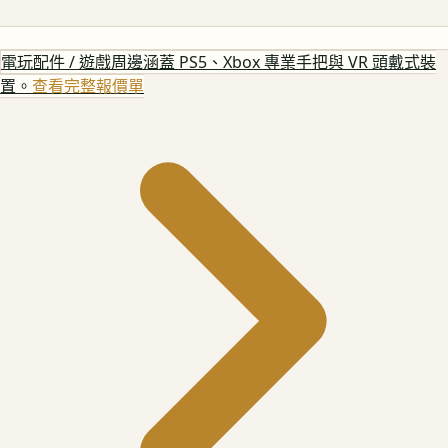
電玩配件 / 遊戲周邊
涵蓋 PS5、Xbox 專業手把與 VR 頭戴式裝
置。
查看完整報價單