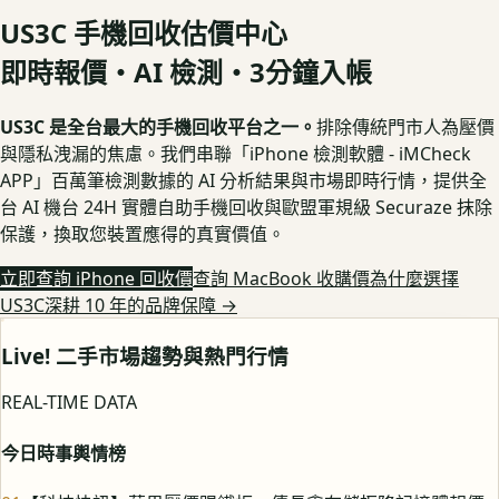
US3C 手機回收估價中心
即時報價・AI 檢測・3分鐘入帳
US3C 是全台最大的手機回收平台之一。
排除傳統門市人為壓價
與隱私洩漏的焦慮。我們串聯「iPhone 檢測軟體 - iMCheck
APP」百萬筆檢測數據的 AI 分析結果與市場即時行情，提供全
台 AI 機台 24H 實體自助手機回收與歐盟軍規級 Securaze 抹除
保護，換取您裝置應得的真實價值。
立即查詢 iPhone 回收價
查詢 MacBook 收購價
為什麼選擇
US3C深耕 10 年的品牌保障
→
Live! 二手市場趨勢與熱門行情
REAL-TIME DATA
今日時事輿情榜