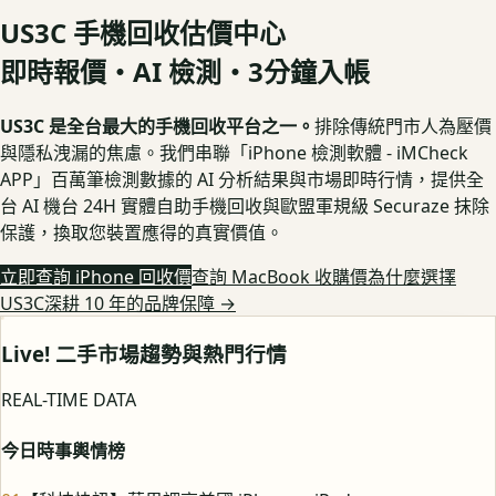
US3C 手機回收估價中心
即時報價・AI 檢測・3分鐘入帳
US3C 是全台最大的手機回收平台之一。
排除傳統門市人為壓價
與隱私洩漏的焦慮。我們串聯「iPhone 檢測軟體 - iMCheck
APP」百萬筆檢測數據的 AI 分析結果與市場即時行情，提供全
台 AI 機台 24H 實體自助手機回收與歐盟軍規級 Securaze 抹除
保護，換取您裝置應得的真實價值。
立即查詢 iPhone 回收價
查詢 MacBook 收購價
為什麼選擇
US3C深耕 10 年的品牌保障
→
Live! 二手市場趨勢與熱門行情
REAL-TIME DATA
今日時事輿情榜