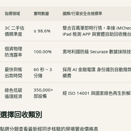
指標領域
實時數據
國際/行業安全合規標準
3C 二手估
整合百萬筆即時行情，串接 iMCheck - 
≥ 98.6%
價精準度
iPad 檢測 APP 與實體自助回收機
個資物理
100.00%
奧地利國防級 Securaze 數據抹除
防洩露率
最快到帳
60 秒 ~ 3
採用 AI 金融電匯 身份識別自動
出款時間
分鐘
續費
350,000+
綠色低碳
經 ISO 14001 與國家綠色再生
部設備
循環經濟
選擇回收類別
點選分類查看最新經同步核驗的現場實收價格表