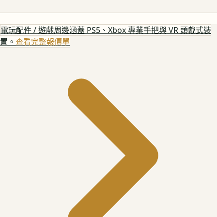
電玩配件 / 遊戲周邊
涵蓋 PS5、Xbox 專業手把與 VR 頭戴式裝
置。
查看完整報價單