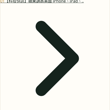
0
1
【科技快訊】蘋果調高美國 iPhone、iPad、..