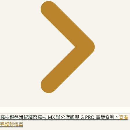
羅技鍵盤滑鼠
精選羅技 MX 辦公旗艦與 G PRO 電競系列。
查看
完整報價單