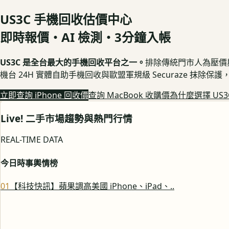
US3C 手機回收估價中心
即時報價・AI 檢測・3分鐘入帳
US3C 是全台最大的手機回收平台之一。
排除傳統門市人為壓價與隱
機台 24H 實體自助手機回收與歐盟軍規級 Securaze 抹除
立即查詢 iPhone 回收價
查詢 MacBook 收購價
為什麼選擇 US3
Live! 二手市場趨勢與熱門行情
REAL-TIME DATA
今日時事輿情榜
0
1
【科技快訊】蘋果調高美國 iPhone、iPad、..