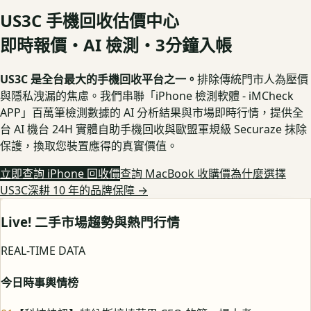
US3C 手機回收估價中心
即時報價・AI 檢測・3分鐘入帳
US3C 是全台最大的手機回收平台之一。
排除傳統門市人為壓價
與隱私洩漏的焦慮。我們串聯「iPhone 檢測軟體 - iMCheck
APP」百萬筆檢測數據的 AI 分析結果與市場即時行情，提供全
台 AI 機台 24H 實體自助手機回收與歐盟軍規級 Securaze 抹除
保護，換取您裝置應得的真實價值。
立即查詢 iPhone 回收價
查詢 MacBook 收購價
為什麼選擇
US3C深耕 10 年的品牌保障
→
Live! 二手市場趨勢與熱門行情
REAL-TIME DATA
今日時事輿情榜