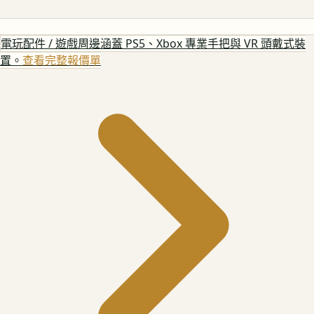
電玩配件 / 遊戲周邊
涵蓋 PS5、Xbox 專業手把與 VR 頭戴式裝
置。
查看完整報價單