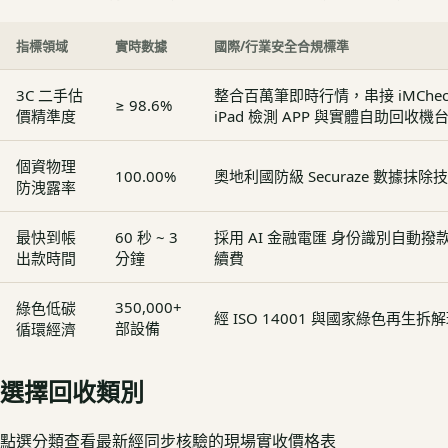
指標領域
實時數據
國際/行業安全合規標準
3C 二手估
整合百萬筆即時行情，串接 iMCheck - 
≥ 98.6%
價精準度
iPad 檢測 APP 與實體自助回收機
個資物理
100.00%
奧地利國防級 Securaze 數據抹除
防洩露率
最快到帳
60 秒 ~ 3
採用 AI 金融電匯 身份識別自動
出款時間
分鐘
續費
350,000+
綠色低碳
經 ISO 14001 與國家綠色再生
部設備
循環經濟
選擇回收類別
點選分類查看最新經同步核驗的現場實收價格表