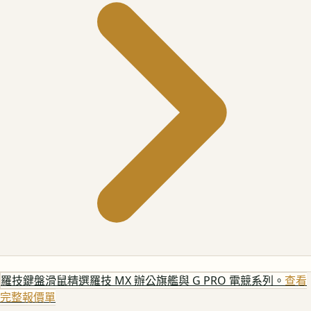
羅技鍵盤滑鼠
精選羅技 MX 辦公旗艦與 G PRO 電競系列。
查看
完整報價單