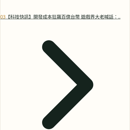
0
3
【科技快訊】開發成本狂飆百億台幣 遊戲界大老喊話：..