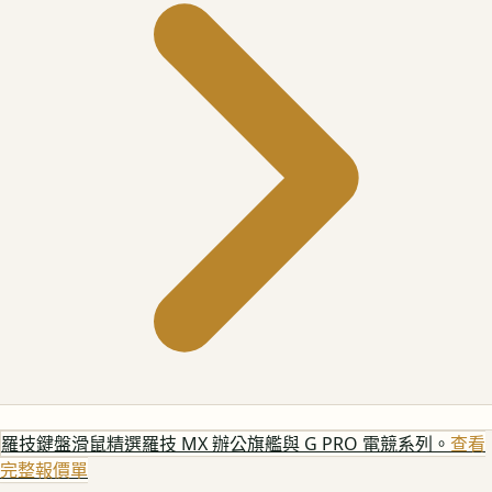
羅技鍵盤滑鼠
精選羅技 MX 辦公旗艦與 G PRO 電競系列。
查看
完整報價單