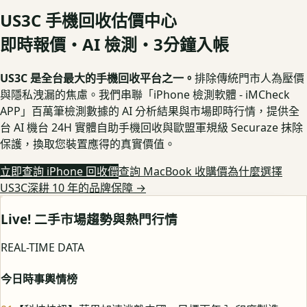
US3C 手機回收估價中心
即時報價・AI 檢測・3分鐘入帳
US3C 是全台最大的手機回收平台之一。
排除傳統門市人為壓價
與隱私洩漏的焦慮。我們串聯「iPhone 檢測軟體 - iMCheck
APP」百萬筆檢測數據的 AI 分析結果與市場即時行情，提供全
台 AI 機台 24H 實體自助手機回收與歐盟軍規級 Securaze 抹除
保護，換取您裝置應得的真實價值。
立即查詢 iPhone 回收價
查詢 MacBook 收購價
為什麼選擇
US3C深耕 10 年的品牌保障
→
Live! 二手市場趨勢與熱門行情
REAL-TIME DATA
今日時事輿情榜