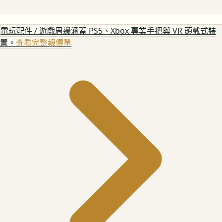
電玩配件 / 遊戲周邊
涵蓋 PS5、Xbox 專業手把與 VR 頭戴式裝
置。
查看完整報價單