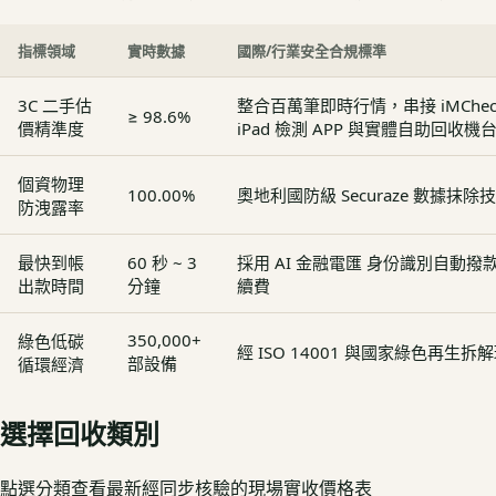
指標領域
實時數據
國際/行業安全合規標準
3C 二手估
整合百萬筆即時行情，串接 iMCheck - 
≥ 98.6%
價精準度
iPad 檢測 APP 與實體自助回收機
個資物理
100.00%
奧地利國防級 Securaze 數據抹除
防洩露率
最快到帳
60 秒 ~ 3
採用 AI 金融電匯 身份識別自動
出款時間
分鐘
續費
350,000+
綠色低碳
經 ISO 14001 與國家綠色再生
部設備
循環經濟
選擇回收類別
點選分類查看最新經同步核驗的現場實收價格表