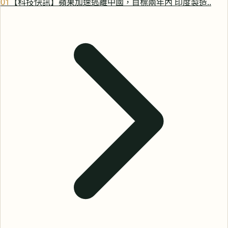
0
1
【科技快訊】蘋果加速逃離中國，目標兩年內 印度製造..