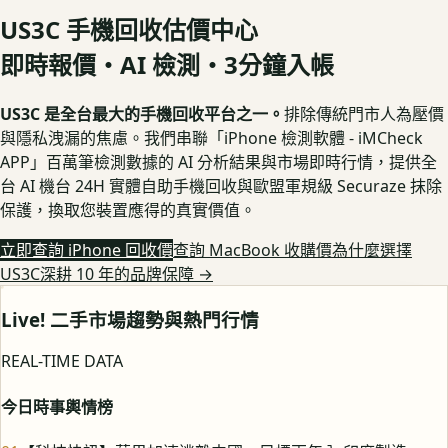
US3C 手機回收估價中心
即時報價・AI 檢測・3分鐘入帳
US3C 是全台最大的手機回收平台之一。
排除傳統門市人為壓價
與隱私洩漏的焦慮。我們串聯「iPhone 檢測軟體 - iMCheck
APP」百萬筆檢測數據的 AI 分析結果與市場即時行情，提供全
台 AI 機台 24H 實體自助手機回收與歐盟軍規級 Securaze 抹除
保護，換取您裝置應得的真實價值。
立即查詢 iPhone 回收價
查詢 MacBook 收購價
為什麼選擇
US3C深耕 10 年的品牌保障
→
Live! 二手市場趨勢與熱門行情
REAL-TIME DATA
今日時事輿情榜