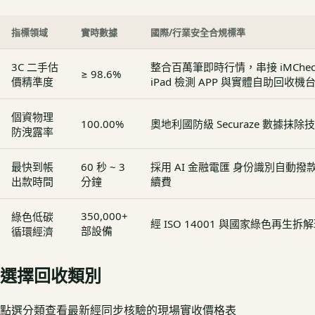
指標領域
實時數據
國際/行業安全合規標準
3C 二手估
整合百萬筆即時行情，串接 iMCheck - 
≥ 98.6%
價精準度
iPad 檢測 APP 與實體自助回收機
個資物理
100.00%
奧地利國防級 Securaze 數據抹除
防洩露率
最快到帳
60 秒 ~ 3
採用 AI 金融電匯 身份識別自動
出款時間
分鐘
續費
350,000+
綠色低碳
經 ISO 14001 與國家綠色再生
部設備
循環經濟
選擇回收類別
點選分類查看最新經同步核驗的現場實收價格表