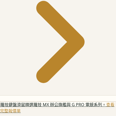
羅技鍵盤滑鼠
精選羅技 MX 辦公旗艦與 G PRO 電競系列。
查看
完整報價單