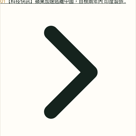
0
1
【科技快訊】蘋果加速逃離中國，目標兩年內 印度製造..