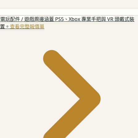
電玩配件 / 遊戲周邊
涵蓋 PS5、Xbox 專業手把與 VR 頭戴式裝
置。
查看完整報價單