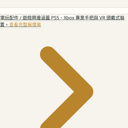
電玩配件 / 遊戲周邊
涵蓋 PS5、Xbox 專業手把與 VR 頭戴式裝
置。
查看完整報價單