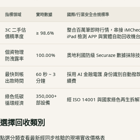
指標領域
實時數據
國際/行業安全合規標準
3C 二手估
整合百萬筆即時行情，串接 iMCheck - 
≥ 98.6%
價精準度
iPad 檢測 APP 與實體自助回收機
個資物理
100.00%
奧地利國防級 Securaze 數據抹除
防洩露率
最快到帳
60 秒 ~ 3
採用 AI 金融電匯 身份識別自動
出款時間
分鐘
續費
350,000+
綠色低碳
經 ISO 14001 與國家綠色再生
部設備
循環經濟
選擇回收類別
點選分類查看最新經同步核驗的現場實收價格表