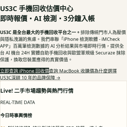
US3C 手機回收估價中心
即時報價・AI 檢測・3分鐘入帳
US3C 是全台最大的手機回收平台之一。
排除傳統門市人為壓價
與隱私洩漏的焦慮。我們串聯「iPhone 檢測軟體 - iMCheck
APP」百萬筆檢測數據的 AI 分析結果與市場即時行情，提供全
台 AI 機台 24H 實體自助手機回收與歐盟軍規級 Securaze 抹除
保護，換取您裝置應得的真實價值。
立即查詢 iPhone 回收價
查詢 MacBook 收購價
為什麼選擇
US3C深耕 10 年的品牌保障
→
Live! 二手市場趨勢與熱門行情
REAL-TIME DATA
今日時事輿情榜