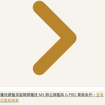
羅技鍵盤滑鼠
精選羅技 MX 辦公旗艦與 G PRO 電競系列。
查看
完整報價單