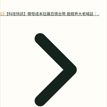
0
3
【科技快訊】開發成本狂飆百億台幣 遊戲界大老喊話：..