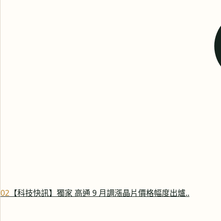
0
2
【科技快訊】獨家 高通 9 月調漲晶片價格幅度出爐..