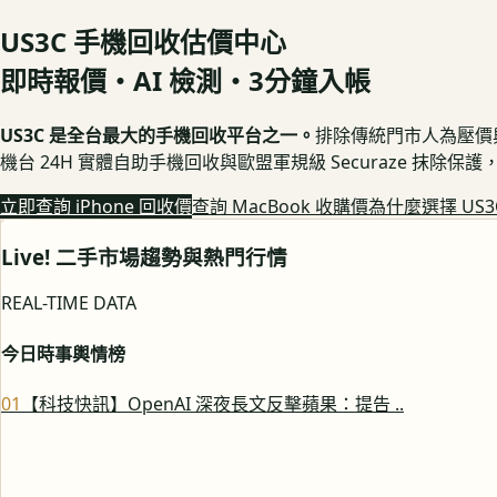
US3C 手機回收估價中心
即時報價・AI 檢測・3分鐘入帳
US3C 是全台最大的手機回收平台之一。
排除傳統門市人為壓價與隱
機台 24H 實體自助手機回收與歐盟軍規級 Securaze 抹除
立即查詢 iPhone 回收價
查詢 MacBook 收購價
為什麼選擇 US3
Live! 二手市場趨勢與熱門行情
REAL-TIME DATA
今日時事輿情榜
0
1
【科技快訊】OpenAI 深夜長文反擊蘋果：提告 ..