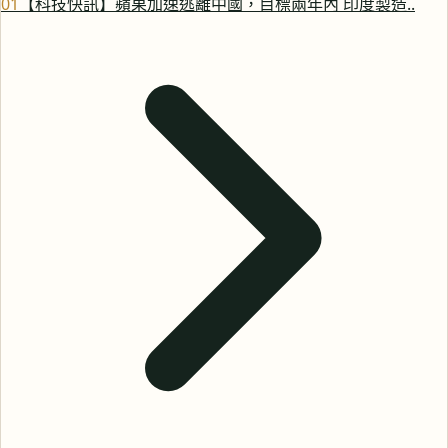
0
1
【科技快訊】蘋果加速逃離中國，目標兩年內 印度製造..