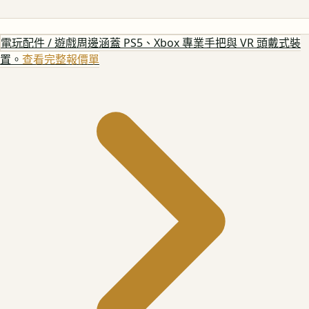
電玩配件 / 遊戲周邊
涵蓋 PS5、Xbox 專業手把與 VR 頭戴式裝
置。
查看完整報價單