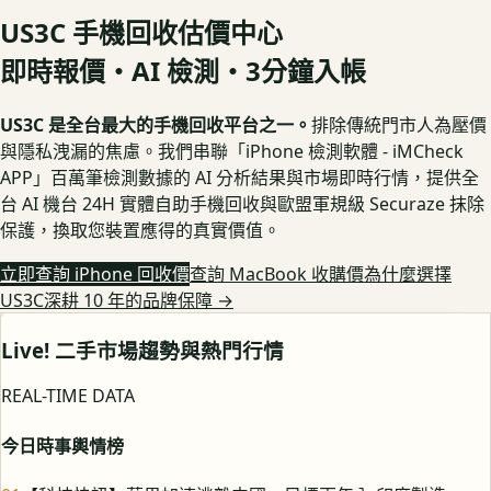
US3C 手機回收估價中心
即時報價・AI 檢測・3分鐘入帳
US3C 是全台最大的手機回收平台之一。
排除傳統門市人為壓價
與隱私洩漏的焦慮。我們串聯「iPhone 檢測軟體 - iMCheck
APP」百萬筆檢測數據的 AI 分析結果與市場即時行情，提供全
台 AI 機台 24H 實體自助手機回收與歐盟軍規級 Securaze 抹除
保護，換取您裝置應得的真實價值。
立即查詢 iPhone 回收價
查詢 MacBook 收購價
為什麼選擇
US3C深耕 10 年的品牌保障
→
Live! 二手市場趨勢與熱門行情
REAL-TIME DATA
今日時事輿情榜