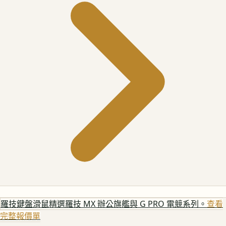
羅技鍵盤滑鼠
精選羅技 MX 辦公旗艦與 G PRO 電競系列。
查看
完整報價單