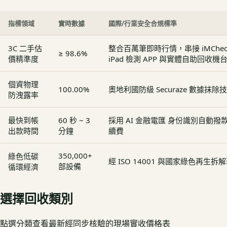
指標領域
實時數據
國際/行業安全合規標準
3C 二手估
整合百萬筆即時行情，串接 iMCheck - 
≥ 98.6%
價精準度
iPad 檢測 APP 與實體自助回收機
個資物理
100.00%
奧地利國防級 Securaze 數據抹除
防洩露率
最快到帳
60 秒 ~ 3
採用 AI 金融電匯 身份識別自動
出款時間
分鐘
續費
350,000+
綠色低碳
經 ISO 14001 與國家綠色再生
部設備
循環經濟
選擇回收類別
點選分類查看最新經同步核驗的現場實收價格表