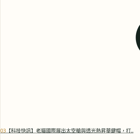
0
3
【科技快訊】老貓國際展出太空艙與透光熱昇華鍵帽，打..