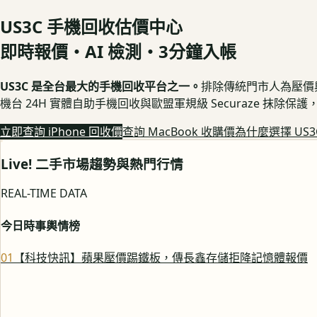
US3C 手機回收估價中心
即時報價・AI 檢測・3分鐘入帳
US3C 是全台最大的手機回收平台之一。
排除傳統門市人為壓價與隱
機台 24H 實體自助手機回收與歐盟軍規級 Securaze 抹除
立即查詢 iPhone 回收價
查詢 MacBook 收購價
為什麼選擇 US3
Live! 二手市場趨勢與熱門行情
REAL-TIME DATA
今日時事輿情榜
0
1
【科技快訊】蘋果壓價踢鐵板，傳長鑫存儲拒降記憶體報價