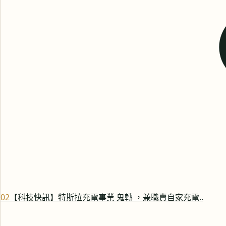
0
2
【科技快訊】特斯拉充電事業 鬼轉 ，兼職賣自家充電..