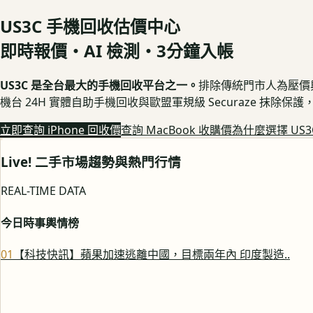
US3C 手機回收估價中心
即時報價・AI 檢測・3分鐘入帳
US3C 是全台最大的手機回收平台之一。
排除傳統門市人為壓價與隱
機台 24H 實體自助手機回收與歐盟軍規級 Securaze 抹除
立即查詢 iPhone 回收價
查詢 MacBook 收購價
為什麼選擇 US3
Live! 二手市場趨勢與熱門行情
REAL-TIME DATA
今日時事輿情榜
0
1
【科技快訊】蘋果加速逃離中國，目標兩年內 印度製造..